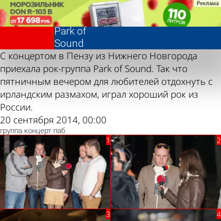
Фотолента,
Фотолента,
Концерт
Концерт
«Культура»
«Культура»
группы
группы
Park of
Park of
Sound
Sound
С концертом в Пензу из Нижнего Новгорода
приехала рок-группа Park of Sound. Так что
пятничным вечером для любителей отдохнуть с
ирландским размахом, играл хороший рок из
России.
20 сентября 2014, 00:00
группа
концерт
паб