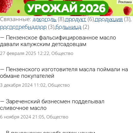
Тег новостей
Тег новостей
«Фальсификат»
«Фальсификат»
Всего найдено 24 новости
Связанные:
алкоголь
(8)
продукт
(6)
продукция
(3)
роспотребнадзор
(3)
больница
(2)
Пензенское фальсифицированное масло
давали калужским детсадовцам
27 февраля 2025 12:22
Общество
Пензенского изготовителя масла поймали на
обмане покупателей
3 декабря 2024 11:02
Общество
Зареченский бизнесмен подделывал
сливочное масло
6 ноября 2024 21:05
Общество