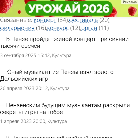
Тег новостей
Тег новостей
«Музыкант»
«Музыкант»
Всего найдено 178 новостей
Связанные:
концерт
(84)
фестиваль
(20)
филармония
(16)
конкурс
(12)
орган
(11)
В Пензе пройдет живой концерт при сиянии
тысячи свечей
3 сентября 2025 15:42
Культура
Юный музыкант из Пензы взял золото
Дельфийских игр
26 апреля 2023 20:12
Культура
Пензенским будущим музыкантам раскрыли
секреты игры на гобое
1 апреля 2023 20:00
Культура