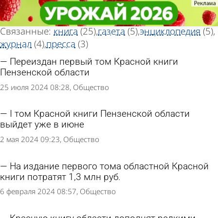
Тег новостей
Тег новостей
«Издание»
«Издание»
Всего найдено 46 новостей
Связанные:
книга
(25)
газета
(5)
энциклопедия
(5)
журнал
(4)
пресса
(3)
Переиздан первый том Красной книги
Пензенской области
25 июля 2024 08:28
Общество
I том Красной книги Пензенской области
выйдет уже в июне
2 мая 2024 09:23
Общество
На издание первого тома областной Красной
книги потратят 1,3 млн руб.
6 февраля 2024 08:57
Общество