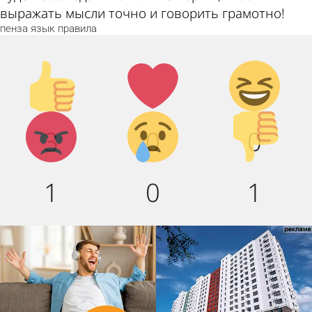
выражать мысли точно и говорить грамотно!
пенза
язык
правила
Палец
Лайк!
Дикий
вверх!
смех!
Агрессия!
Грусть :(
Палец
3
0
0
вниз!
1
0
1