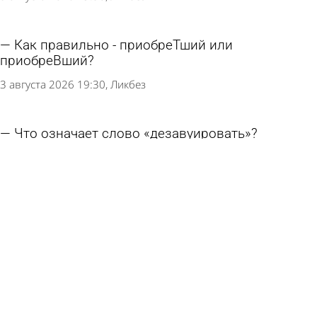
Как правильно - приобреТший или
приобреВший?
3 августа 2026 19:30
Ликбез
Что означает слово «дезавуировать»?
31 июля 2026 19:30
Ликбез
Как верно - «паЛЛиативный» или
«паЛиативный»?
29 июля 2026 20:00
Ликбез
Что означает слово «гламурный»?