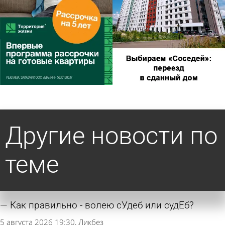
Другие новости по
теме
Как правильно - волею сУдеб или судЕб?
5 августа 2026 19:30
Ликбез