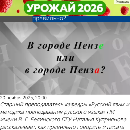
Ликбез
Ликбез
В городе Пензе или в
В городе Пензе или в
Другие новости по
Погода и курсы
городе Пенза - как
городе Пенза - как
правильно?
правильно?
теме
валют в Пензе
20 ноября 2025, 20:00
Старший преподаватель кафедры «Русский язык и
методика преподавания русского языка» ПИ
имени В. Г. Белинского ПГУ Наталья Куприянова
рассказывает, как правильно говорить и писать