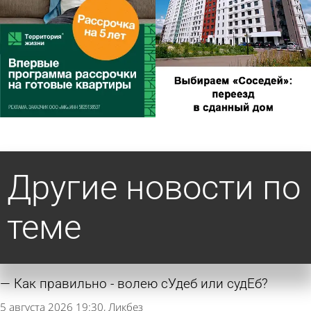
Другие новости по
теме
Как правильно - волею сУдеб или судЕб?
5 августа 2026 19:30
Ликбез