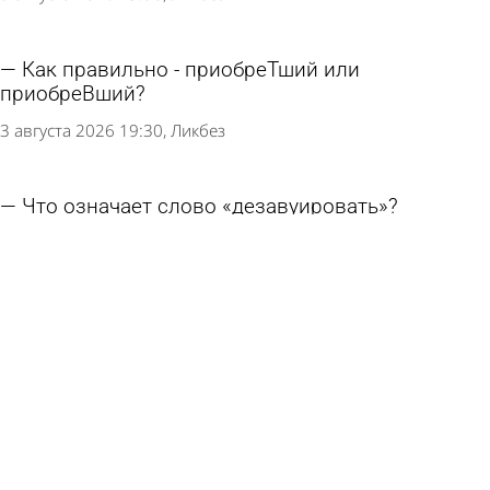
Как правильно - приобреТший или
приобреВший?
3 августа 2026 19:30
Ликбез
Что означает слово «дезавуировать»?
31 июля 2026 19:30
Ликбез
Как верно - «паЛЛиативный» или
«паЛиативный»?
29 июля 2026 20:00
Ликбез
Что означает слово «гламурный»?