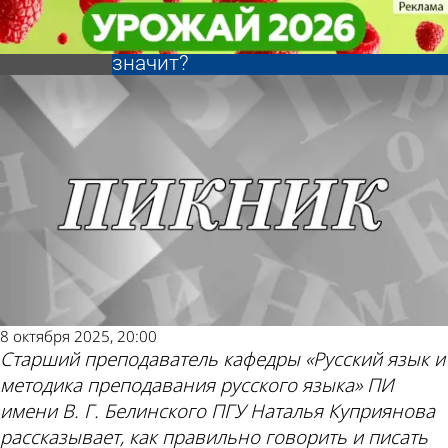
Ликбез
Ликбез
Как появилось слово
Как появилось слово
Другие новости по
Погода и курсы
«пикник» и что оно
«пикник» и что оно
значит?
значит?
теме
валют в Пензе
8 октября 2025, 20:00
Старший преподаватель кафедры «Русский язык и
методика преподавания русского языка» ПИ
имени В. Г. Белинского ПГУ Наталья Куприянова
рассказывает, как правильно говорить и писать