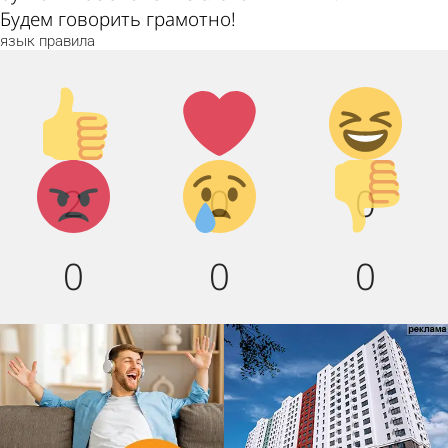
Будем говорить грамотно!
язык
правила
Палец
Лайк!
Дикий
вверх!
смех!
Агрессия!
Грусть :(
Палец
2
0
0
вниз!
0
0
0