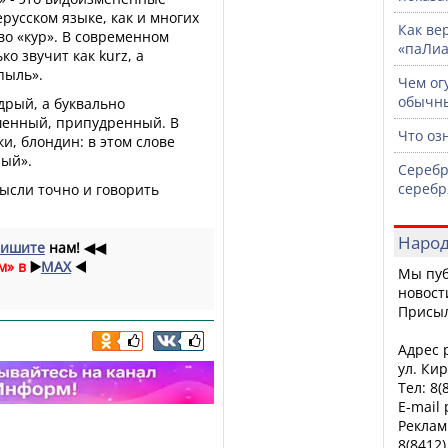
русском языке, как и многих
Как ве
во «кур». В современном
«паЛи
ко звучит как kurz, а
пыль».
Чем ог
обычны
дрый, а буквально
шенный, припудренный. В
Что оз
и, блондин: в этом слове
лый».
Серебр
сереб
ысли точно и говорить
Народ
ишите
нам!
◀◀
м» в
▶️
MAX
◀️
Мы пуб
новост
Присы
Адрес р
ул. Кир
Тел: 8(
E-mail
Реклам
8(8412)