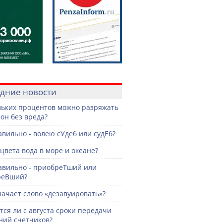
дние новости
льких процентов можно разряжать
он без вреда?
авильно - волею сУдеб или судЕб?
 цвета вода в море и океане?
авильно - приобреТший или
реВший?
начает слово «дезавуировать»?
ся ли с августа сроки передачи
ний счетчиков?