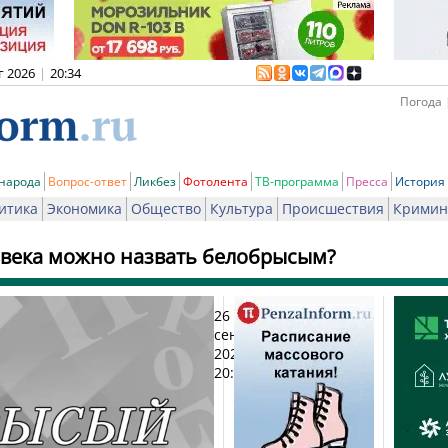
г 2026
|
20:34
Погода 
 народа
Вопрос-ответ
Ликбез
Фотолента
ТВ-программа
Пресса
История
итика
Экономика
Общество
Культура
Происшествия
Кримин
овека можно назвать белобрысым?
26
Пе
сентября
2025,
20:00