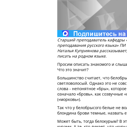
Старший преподаватель кафедры «
преподавания русского языка» ПИ 
Наталья Куприянова рассказывает,
писать на родном языке.
Просим описать знакомого и слыши
Что это значит?
Большинство считает, что белобрыс
светловолосый. Однако это не совс
слова - непонятное «бры», которое
означало «бровь», как созвучные «
(«морковь»).
Так что у белобрысого белые не вол
блондина брови темные, назвать е
Может быть, тогда белокурым? В эт
курами. А те, кто думает, что «кур