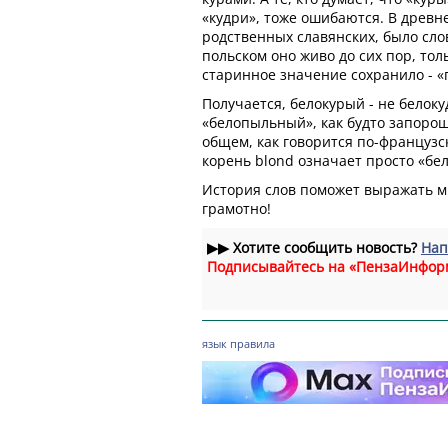
«кудри», тоже ошибаются. В древне
родственных славянских, было сло
польском оно живо до сих пор, толь
старинное значение сохранило - «
Получается, белокурый - не белоку
«белопыльный», как будто запоро
общем, как говорится по-французск
корень blond означает просто «бе
История слов поможет выражать м
грамотно!
▶▶
Хотите сообщить новость?
Нап
Подписывайтесь на «ПензаИнфор
язык
правила