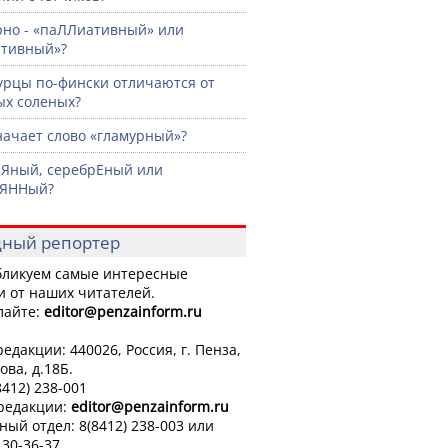
рно - «паЛЛиативный» или
ативный»?
урцы по-фински отличаются от
х соленых?
начает слово «гламурный»?
Яный, серебрЕный или
рЯННый?
ный репортер
ликуем самые интересные
и от наших читателей.
лайте:
editor
@penzainform.ru
едакции: 440026, Россия, г. Пенза,
ова, д.18Б.
8412) 238-001
 редакции:
editor
@penzainform.ru
ный отдел: 8(8412) 238-003 или
 30-36-37