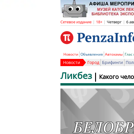
Сетевое издание
|
18+
|
Четверг
|
6 ав
Новости
Объявления
Автохамы
Глас
Новости
Город
Брифинги
Пол
Ликбез
Какого чел