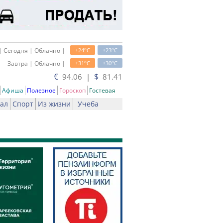
o
o
| Сегодня | Облачно |
+24
C
+23
C
o
o
Завтра | Облачно |
+31
C
+30
C
€
$
94.06 |
81.41
Афиша
Полезное
Гороскоп
Гостевая
ал
Спорт
Из жизни
Учеба
чать