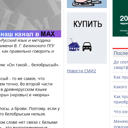
Русский язык и методика
имени В. Г. Белинского ПГУ
 как правильно говорить и
После
До ско
м: «Он такой... белобрысый».
смартф
Новости СМИ2
Как пр
ый - то же самое, что
ем точно. Во второй части
Какого
 в древнерусском языке
кры» («кровь») и «моркы»
Как пр
приоб
осы, а брови. Поэтому, если у
Что оз
го белобрысым нельзя.
Меняют
ом слове нет связи с белыми
показа
ы» - это видоизмененные