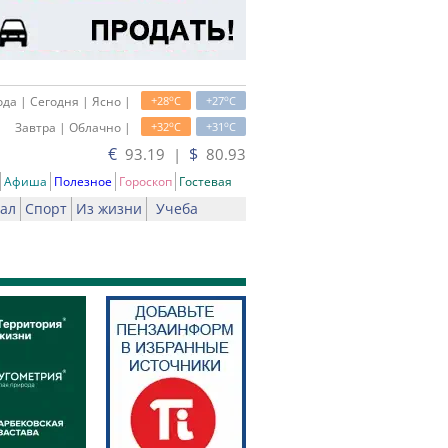
o
o
да | Сегодня | Ясно |
+28
C
+27
C
o
o
Завтра | Облачно |
+32
C
+31
C
€
$
93.19 |
80.93
Афиша
Полезное
Гороскоп
Гостевая
ал
Спорт
Из жизни
Учеба
чать