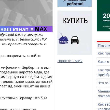
Русский язык и методика
имени В. Г. Белинского ПГУ
 как правильно говорить и
После
Как пр
разговаривать, какой-то
Новости СМИ2
Какого
мифологии. Цербер - это имя
Как пр
 подземное царство Аида, где
приоб
 им вернуться к людям. Одним
 головы, злые глаза, из пастей
Что оз
пает яд, змеи кишат на шее и
Меняют
показа
лу только Гераклу. Это был
Как ве
«паЛи
 живет в современных