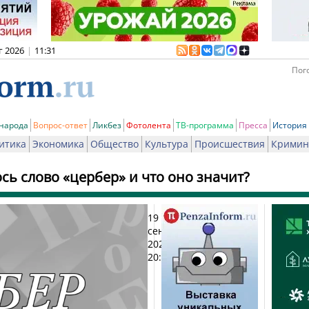
г 2026
|
11:31
Пого
 народа
Вопрос-ответ
Ликбез
Фотолента
ТВ-программа
Пресса
История
итика
Экономика
Общество
Культура
Происшествия
Кримин
сь слово «цербер» и что оно значит?
19
Пе
сентября
2025,
20:00