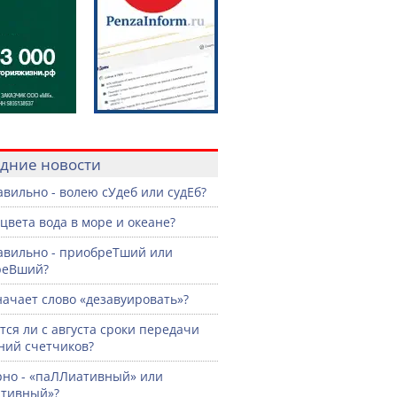
дние новости
авильно - волею сУдеб или судЕб?
 цвета вода в море и океане?
авильно - приобреТший или
реВший?
начает слово «дезавуировать»?
ся ли с августа сроки передачи
ний счетчиков?
рно - «паЛЛиативный» или
ативный»?