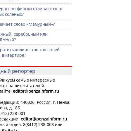
урцы по-фински отличаются от
х соленых?
начает слово «гламурный»?
Яный, серебрЕный или
рЯННый?
кратить количество кошачьей
 в квартире?
ный репортер
ликуем самые интересные
и от наших читателей.
лайте:
editor
@penzainform.ru
едакции: 440026, Россия, г. Пенза,
ова, д.18Б.
8412) 238-001
 редакции:
editor
@penzainform.ru
ный отдел: 8(8412) 238-003 или
 30-36-37