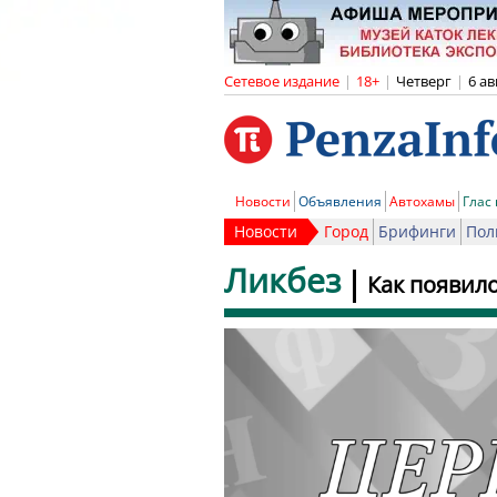
Сетевое издание
|
18+
|
Четверг
|
6 ав
Новости
Объявления
Автохамы
Глас
Новости
Город
Брифинги
Пол
Ликбез
Как появило