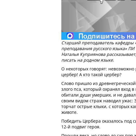
Старший преподаватель кафедры «
преподавания русского языка» ПИ 
Наталья Куприянова рассказывает,
писать на родном языке.
О некоторых говорят: невозможно 
цербер! А кто такой цербер?
Слово пришло из древнегреческой 
злого пса, который охранял вход в
обитали души умерших, и не давал
своим видом страж наводил ужас: 3
торчат острые клыки, с которых ка
животе.
Победить Цербера оказалось под си
12-й подвиг героя.
Прошли века, но слово до сих пор