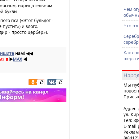
еносном, нарицательном
Чем ог
й буквы.
обычны
ого пса («Этот бульдог -
Что оз
 пустит») и злого,
ир - просто цербер»).
Серебр
!
сереб
Как со
ишите
нам!
◀◀
шерсти
м» в
▶️
MAX
◀️
Народ
Мы пуб
новост
Присы
Адрес р
ул. Кир
Тел: 8(
E-mail
Реклам
8(8412)