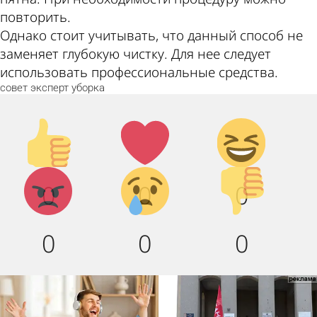
повторить.
Однако стоит учитывать, что данный способ не
заменяет глубокую чистку. Для нее следует
использовать профессиональные средства.
совет
эксперт
уборка
Палец
Лайк!
Дикий
вверх!
смех!
Агрессия!
Грусть :
Палец
0
0
0
(
вниз!
0
0
0