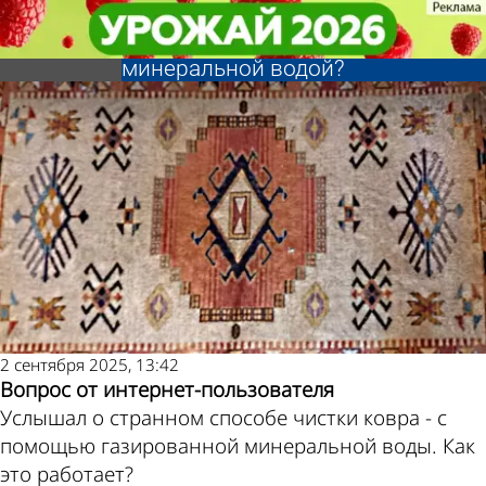
Ликбез
Ликбез
Как почистить ковер
Как почистить ковер
Другие новости по
Погода и курсы
газированной
газированной
минеральной водой?
минеральной водой?
теме
валют в Пензе
2 сентября 2025, 13:42
Вопрос от интернет-пользователя
Услышал о странном способе чистки ковра - с
помощью газированной минеральной воды. Как
это работает?