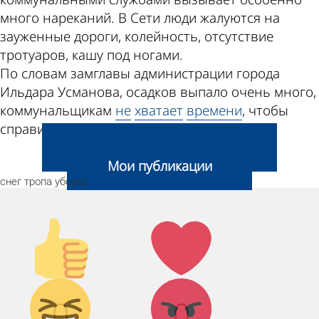
много нареканий. В Сети люди жалуются на
зауженные дороги, колейность, отсутствие
тротуаров, кашу под ногами.
По словам замглавы администрации города
Ильдара Усманова, осадков выпало очень много,
коммунальщикам
не
хватает
времени
, чтобы
справиться с уборкой.
Добавить свою новость
Мои публикации
снег
тропа
уборка
Палец
Лайк!
вверх!
Дикий
Агрессия!
0
0
смех!