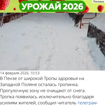
Глас народа
Глас народа
В Пензе Тропа здоровья
В Пензе Тропа здоровья
превратилась в тропинку
превратилась в тропинку
Другие новости
Погода и курсы
по теме
валют в Пензе
14 февраля 2026, 10:53
В Пензе от широкой Тропы здоровья на
Западной Поляне осталась тропинка.
Прогулочную зону не очищают от снега.
Тропка появилась исключительно благодаря
усилиям жителей, сообщил читатель
телеграм-