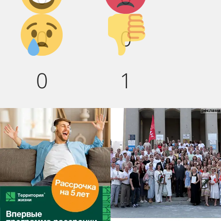
Грусть :(
Палец
0
0
вниз!
0
1