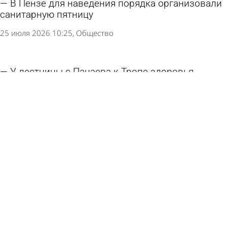
В Пензе для наведения порядка организовали
санитарную пятницу
25 июля 2026 10:25
Общество
У лестницы с Пацаева к Тропе здоровья
подмыло опоры
22 июля 2026 15:39
Глас народа
Российских чиновников наказали за ответ на
заявку о плохой уборке снега летними фото
27 июня 2026 08:05
В стране и мире
Как протирать и не испортить экран
телевизора?