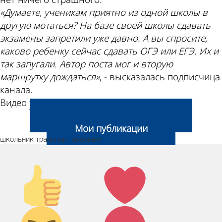
«Думаете, ученикам приятно из одной школы в
другую мотаться? На базе своей школы сдавать
экзамены запретили уже давно. А вы спросите,
каково ребенку сейчас сдавать ОГЭ или ЕГЭ. Их и
так запугали. Автор поста мог и вторую
маршрутку дождаться»
, - высказалась подписчица
канала.
Видео
t.me/penza_novosti
.
Добавить свою новость
Мои публикации
школьник
транспорт
экзамен
Палец
Лайк!
вверх!
Дикий
Агрессия!