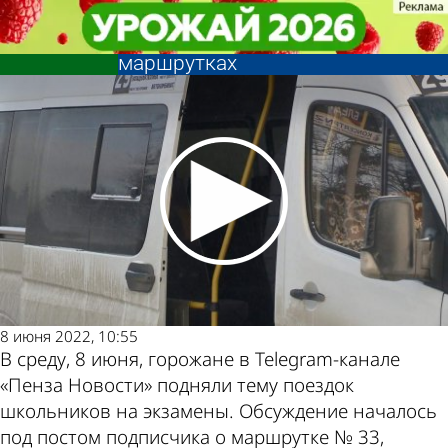
Глас народа
Глас народа
Пензенцы высказались о
Пензенцы высказались о
набитых школьниками
набитых школьниками
Другие новости
Погода и курсы
маршрутках
маршрутках
по теме
валют в Пензе
8 июня 2022, 10:55
В среду, 8 июня, горожане в Telegram-канале
«Пенза Новости» подняли тему поездок
школьников на экзамены. Обсуждение началось
под постом подписчика о маршрутке № 33,