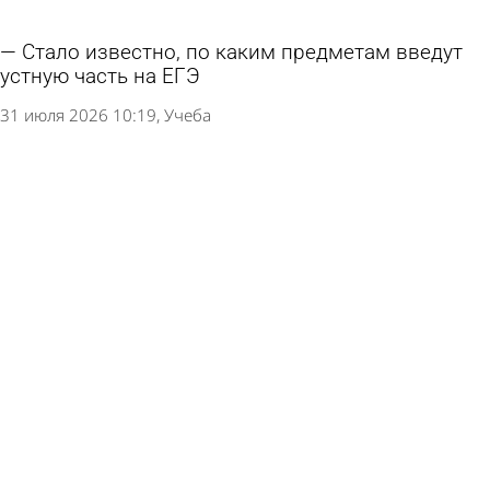
Стало известно, по каким предметам введут
устную часть на ЕГЭ
31 июля 2026 10:19
Учеба
Названо итоговое число 100-балльных работ
на ЕГЭ-2026 в регионе
24 июля 2026 16:11
Учеба
В Рособрнадзоре высказались о тех, кто не
смог повысить баллы на ЕГЭ
18 июля 2026 12:29
Учеба