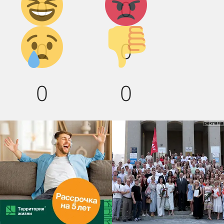
0
0
смех!
Грусть :(
Палец
0
0
вниз!
0
0