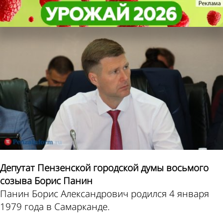
Персоны
Персоны
Панин Борис
Панин Борис
Последние
Александрович
Александрович
упоминания
Депутат Пензенской городской думы восьмого
созыва Борис Панин
Панин Борис Александрович родился 4 января
1979 года в Самарканде.