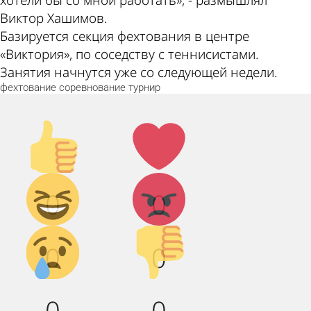
Виктор Хашимов.
Базируется секция фехтования в центре
«Виктория», по соседству с теннисистами.
Занятия начнутся уже со следующей недели.
фехтование
соревнование
турнир
Палец
Лайк!
вверх!
Дикий
Агрессия!
0
0
смех!
Грусть :(
Палец
0
0
вниз!
0
0