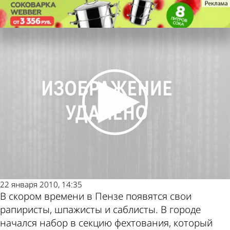
Спорт
Школьников Пензы приглашают
стать мушкетерами
Спорт
Школьников Пензы приглашают
Другие новости
Погода и курсы
стать мушкетерами
по теме
валют в Пензе
22 января 2010, 14:35
В скором времени в Пензе появятся свои
рапиристы, шпажисты и саблисты. В городе
начался набор в секцию фехтования, который