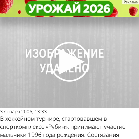
Спорт
Спорт
В Пензе стартовал хоккейный
В Пензе стартовал хоккейный
Другие новости по
Погода и курсы
турнир
турнир
теме
валют в Пензе
3 января 2006, 13:33
В хоккейном турнире, стартовавшем в
спорткомплексе «Рубин», принимают участие
мальчики 1996 года рождения. Состязания