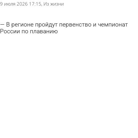
9 июля 2026 17:15
Из жизни
В регионе пройдут первенство и чемпионат
России по плаванию
18 июня 2026 18:31
Спорт
Пензенский хоккеист стал обладателем Кубка
Стэнли
15 июня 2026 09:51
Спорт
В России заявили о шансе на возвращение
хоккейной сборной на международные турниры
28 мая 2026 15:06
В стране и мире