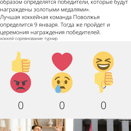
образом определятся победители, которые будут
награждены золотыми медалями».
Лучшая хоккейная команда Поволжья
определится 9 января. Тогда же пройдет и
церемония награждения победителей.
хоккей
соревнование
турнир
Палец
Лайк!
Дикий
вверх!
смех!
Агрессия!
Грусть :
Палец
0
0
0
(
вниз!
0
0
0