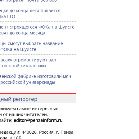
ецке до конца лета появится
ка ГТО
ент строящегося ФОКа на Шуисте
овят до конца месяца
цы смогут выбрать название
 ФОКа на Шуисте
тасах» отремонтируют зал
ственной гимнастики
зенской фабрике изготовили мяч
ероссийской универсиады
ный репортер
ликуем самые интересные
и от наших читателей.
лайте:
editor
@penzainform.ru
едакции: 440026, Россия, г. Пенза,
ова, д.18Б.