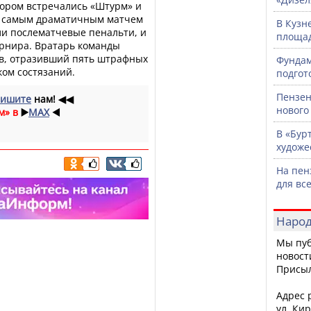
отором встречались «Штурм» и
л самым драматичным матчем
В Кузн
ли послематчевые пенальти, и
площад
урнира. Вратарь команды
в, отразивший пять штрафных
Фундам
ком состязаний.
подгот
Пензен
ишите
нам!
◀◀
нового
м» в
▶️
MAX
◀️
В «Бур
художе
На пен
для вс
Народ
Мы пуб
новост
Присы
Адрес р
ул. Кир