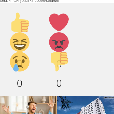
секция
фигуристка
соревнования
Палец
Лайк!
вверх!
Дикий
Агрессия!
0
0
смех!
Грусть :(
Палец
0
0
вниз!
0
0