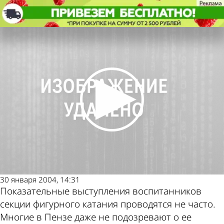
Спорт
Глухонемые осваивают фигурное
катание
Спорт
Глухонемые осваивают фигурное
Другие новости
Погода и курсы
катание
по теме
валют в Пензе
30 января 2004, 14:31
Показательные выступления воспитанников
секции фигурного катания проводятся не часто.
Многие в Пензе даже не подозревают о ее