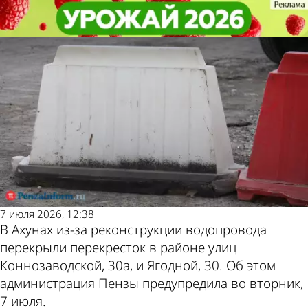
Общество
Общество
В Ахунах один из перекрестков
В Ахунах один из перекрестков
Другие новости по
Погода и курсы
перекрыли до конца месяца
перекрыли до конца месяца
теме
валют в Пензе
7 июля 2026, 12:38
В Ахунах из-за реконструкции водопровода
перекрыли перекресток в районе улиц
Коннозаводской, 30а, и Ягодной, 30. Об этом
администрация Пензы предупредила во вторник,
7 июля.