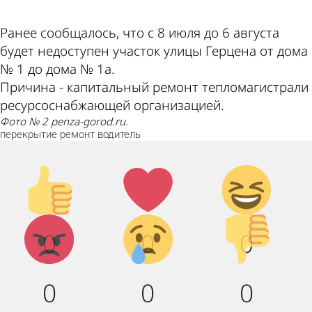
Ранее сообщалось, что с 8 июля до 6 августа
будет недоступен участок улицы Герцена от дома
№ 1 до дома № 1а.
Причина - капитальный ремонт тепломагистрали
ресурсоснабжающей организацией.
Фото № 2 penza-gorod.ru.
перекрытие
ремонт
водитель
Палец
Лайк!
Дикий
вверх!
смех!
Агрессия!
Грусть :
Палец
0
0
0
(
вниз!
0
0
0