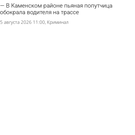
В Каменском районе пьяная попутчица
обокрала водителя на трассе
5 августа 2026 11:00
Криминал
В Пензенской области запланировали
отремонтировать еще 2 моста
4 августа 2026 19:04
Общество
На улице Бутузова готово упасть ограждение
тротуара
4 августа 2026 18:32
Глас народа
В России начали активнее закрываться
заправки
4 августа 2026 12:57
В стране и мире