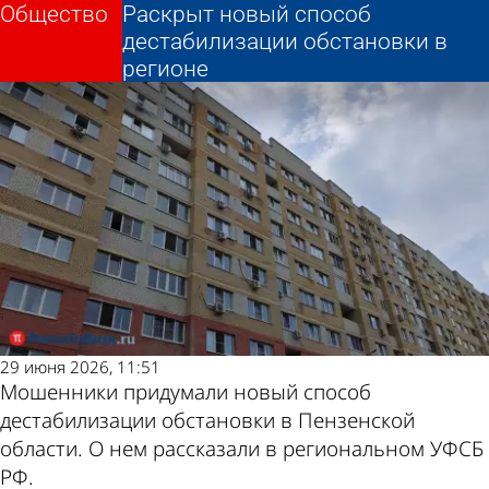
Общество
Общество
Раскрыт новый способ
Раскрыт новый способ
Другие новости по
Погода и курсы
дестабилизации обстановки в
дестабилизации обстановки в
регионе
регионе
теме
валют в Пензе
29 июня 2026, 11:51
Мошенники придумали новый способ
дестабилизации обстановки в Пензенской
области. О нем рассказали в региональном УФСБ
РФ.