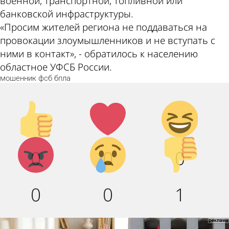
военной, транспортной, топливной или
банковской инфраструктуры.
«Просим жителей региона не поддаваться на
провокации злоумышленников и не вступать с
ними в контакт», - обратилось к населению
областное УФСБ России.
мошенник
фсб
бпла
Палец
Лайк!
Дикий
вверх!
смех!
Агрессия!
Грусть :
Палец
0
0
0
(
вниз!
0
0
1