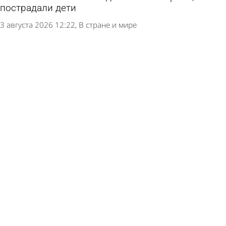
пострадали дети
3 августа 2026 12:22
В стране и мире
Губернатор раскрыл подробности атаки ВСУ на
складской комплекс в российском регионе
3 августа 2026 11:01
В стране и мире
ВСУ атаковали российский регион в 2500
километрах от границы
2 августа 2026 16:26
В стране и мире
В российском городе поврежден
многоквартирный дом из-за атаки беспилотника
2 августа 2026 10:19
В стране и мире