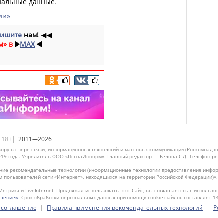
нальные данные.
ии».
ишите
нам!
◀◀
м» в
▶️
MAX
◀️
|18+|
2011—2026
ору в сфере связи, информационных технологий и массовых коммуникаций (Роскомнадзо
019 года. Учредитель ООО «ПензаИнформ». Главный редактор — Белова С.Д. Телефон реда
ие рекомендательные технологии (информационные технологии предоставления информ
м пользователей сети «Интернет», находящихся на территории Российской Федерации)»
Метрика и LiveInternet. Продолжая использовать этот Сайт, вы соглашаетесь с использо
ашением
. Срок обработки персональных данных при помощи cookie-файлов составляет 14
|
|
 соглашение
Правила применения рекомендательных технологий
Р