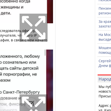
Пензен
регион
За кра
захоте
следователь офицер»
На Мос
учателя, что с его IP
высади
афия, в связи с чем начато
Мошенн
помощ
Сергей
Днем ф
Народ
Мы пуб
новост
Присы
Адрес р
ул. Кир