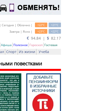
o
o
| Сегодня | Облачно |
+22
C
+21
C
o
o
Завтра | Ясно |
+23
C
+22
C
€
$
94.84 |
82.17
Афиша
Полезное
Гороскоп
Гостевая
ал
Спорт
Из жизни
Учеба
ными повестками
ь