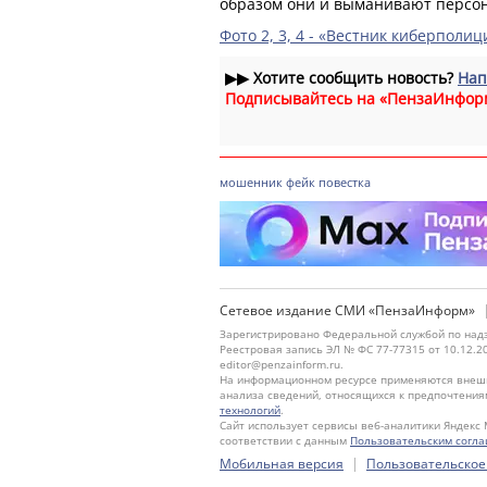
образом они и выманивают персо
Фото 2, 3, 4 - «Вестник киберполиц
▶▶
Хотите сообщить новость?
Нап
Подписывайтесь на «ПензаИнфор
мошенник
фейк
повестка
Сетевое издание СМИ «ПензаИнформ»
Зарегистрировано Федеральной службой по надз
Реестровая запись ЭЛ № ФС 77-77315 от 10.12.2
editor@penzainform.ru.
На информационном ресурсе применяются внешн
анализа сведений, относящихся к предпочтения
технологий
.
Сайт использует сервисы веб-аналитики Яндекс 
соответствии с данным
Пользовательским согл
|
Мобильная версия
Пользовательское