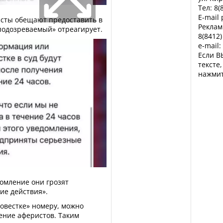
Тел: 8(
E-mail
сты обещают предоставить в
Реклам
«подозреваемый» отреагирует.
8(8412)
e-mail:
Если В
тексте
нажмит
домление они грозят
ие действия».
повестке» номеру, можно
ение аферистов. Таким