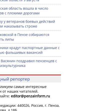
ская область вошла в число
ов с плохими дорогами
жу у ветеранов боевых действий
ли наказывать строже
ковской в Пензе собираются
ть липы
ики крадут паспортные данные с
ью фальшивых вакансий
 Васянин поздравил пензенцев с
изкультурника
ный репортер
ликуем самые интересные
и от наших читателей.
лайте:
editor
@penzainform.ru
едакции: 440026, Россия, г. Пенза,
ова, д.18Б.