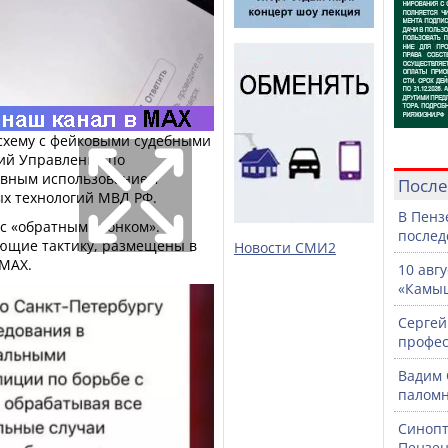
схему с фейковыми судебными
ий Управления по
авным использованием
После
х технологий МВД РФ.
В Пенз
 с «обратным звонком».
послед
ющие тактику, размещены в
Новости СМИ2
 МАХ.
10 авг
«Камыш
Сергей
профе
Вадим 
паломн
Синопт
Пензен