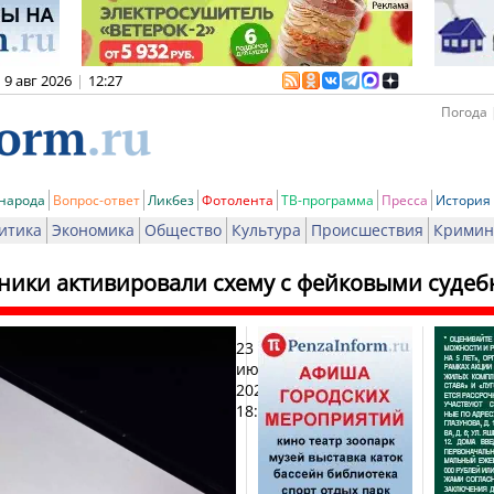
9 авг 2026
|
12:27
Погода 
 народа
Вопрос-ответ
Ликбез
Фотолента
ТВ-программа
Пресса
История
итика
Экономика
Общество
Культура
Происшествия
Кримин
ики активировали схему с фейковыми судеб
23
Печат
июня
2026,
18:59