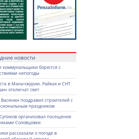
дние новости
е коммунальщики борются с
ствиями непогоды
уста в Маньчжурии, Райках и СНТ
и» отключат свет
 Васянин поздравил строителей с
ссиональным праздником
Супиков организовал посещение
иками Соловцовки
ики рассказали о погоде в
ской области 9 августа