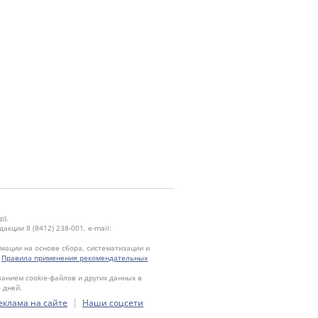
р).
кции 8 (8412) 238-001, e-mail:
ации на основе сбора, систематизации и
.
Правила применения рекомендательных
ванием cookie-файлов и других данных в
 дней.
|
еклама на сайте
Наши соцсети