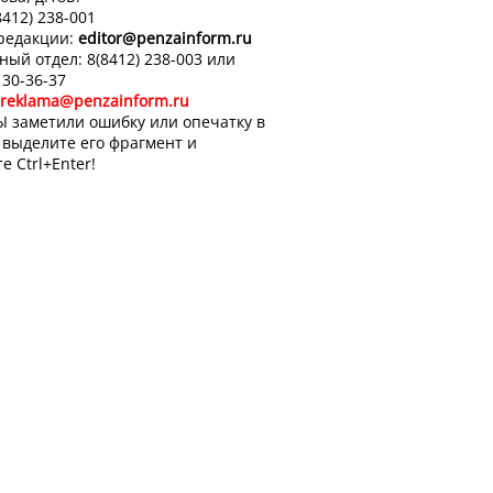
8412) 238-001
 редакции:
editor
@penzainform.ru
ный отдел: 8(8412) 238-003 или
 30-36-37
reklama@penzainform.ru
Ы заметили ошибку или опечатку в
, выделите его фрагмент и
е Ctrl+Enter!