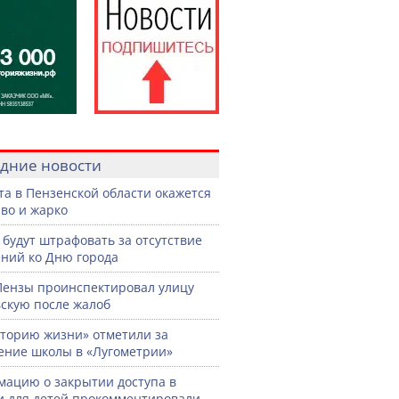
дние новости
ста в Пензенской области окажется
во и жарко
 будут штрафовать за отсутствие
ний ко Дню города
Пензы проинспектировал улицу
скую после жалоб
торию жизни» отметили за
ение школы в «Лугометрии»
ацию о закрытии доступа в
и для детей прокомментировали