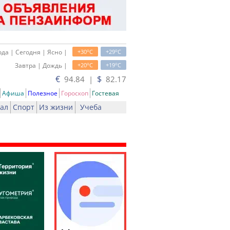
o
o
да | Сегодня | Ясно |
+30
C
+29
C
o
o
Завтра | Дождь |
+20
C
+19
C
€
$
94.84 |
82.17
Афиша
Полезное
Гороскоп
Гостевая
ал
Спорт
Из жизни
Учеба
ь