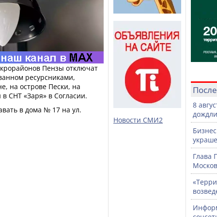
микрорайонов Пензы отключат
ованном ресурсниками,
е, на острове Пески, на
После
 в СНТ «Заря» в Согласии.
8 авгу
авать в дома № 17 на ул.
дождли
Новости СМИ2
Бизнес
украше
Глава 
Москов
«Терри
возвед
Информ
соцсет