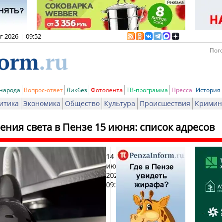
вг 2026
|
09:52
Пого
 народа
Вопрос-ответ
Ликбез
Фотолента
ТВ-программа
Пресса
История
итика
Экономика
Общество
Культура
Происшествия
Кримин
ния света в Пензе 15 июня: список адресов
14
Печат
июня
2026,
09:53