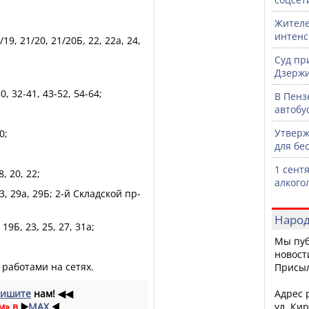
Жителе
интен
1/19, 21/20, 21/20Б, 22, 22а, 24,
Суд пр
Дзержи
0, 32-41, 43-52, 54-64;
В Пенз
автобу
Утверж
0;
для бе
1 сент
8, 20, 22;
алкого
 13, 29а, 29Б; 2-й Складской пр-
Народ
 19Б, 23, 25, 27, 31а;
Мы пуб
новост
работами на сетях.
Присы
ишите
нам!
◀◀
Адрес р
м» в
▶️
MAX
◀️
ул. Кир