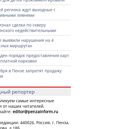
й региона ждут выходные с
сивными ливнями
изнал сделки по скверу
нского недействительными
е выявили нарушения на 4
сных маршрутах
ден порядок предоставления карт
сплатной парковки
ября в Пензе запретят продажу
ля
ный репортер
ликуем самые интересные
и от наших читателей.
лайте:
editor
@penzainform.ru
едакции: 440026, Россия, г. Пенза,
ова, д.18Б.