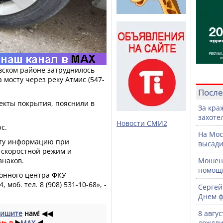
вском районе затруднилось
 мосту через реку Атмис (547-
После
екты покрытия, пояснили в
За кра
захоте
Новости СМИ2
с.
На Мос
эту информацию при
высади
 скоростной режим и
знаков.
Мошенн
помощ
ионного центра ФКУ
 моб. тел. 8 (908) 531-10-68», -
Сергей
Днем ф
ишите
нам!
◀◀
8 авгу
м» в
▶️
MAX
◀️
дождли