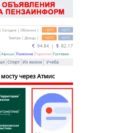
o
o
| Сегодня | Облачно |
+32
C
+32
C
o
o
Завтра | Дождь |
+22
C
+21
C
€
$
94.84 |
82.17
Афиша
Полезное
Гороскоп
Гостевая
ал
Спорт
Из жизни
Учеба
мосту через Атмис
ь