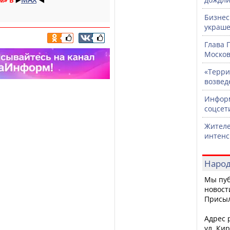
Бизнес
украше
Глава 
Москов
«Терри
возвед
Информ
соцсет
Жителе
интен
Народ
Мы пуб
новост
Присы
Адрес р
ул. Кир