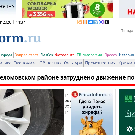
вг 2026
|
14:37
Погода 
 народа
Вопрос-ответ
Ликбез
Фотолента
ТВ-программа
Пресса
История
итика
Экономика
Общество
Культура
Происшествия
Кримин
еломовском районе затруднено движение по 
11
Печат
июня
2026,
11:35