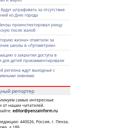
 будут штрафовать за отсутствие
ний ко Дню города
Пензы проинспектировал улицу
скую после жалоб
торию жизни» отметили за
ение школы в «Лугометрии»
ацию о закрытии доступа в
и для детей прокомментировали
й региона ждут выходные с
сивными ливнями
ный репортер
ликуем самые интересные
и от наших читателей.
лайте:
editor
@penzainform.ru
едакции: 440026, Россия, г. Пенза,
ова, д.18Б.