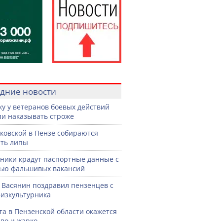
дние новости
жу у ветеранов боевых действий
ли наказывать строже
ковской в Пензе собираются
ть липы
ики крадут паспортные данные с
ью фальшивых вакансий
 Васянин поздравил пензенцев с
изкультурника
ста в Пензенской области окажется
во и жарко