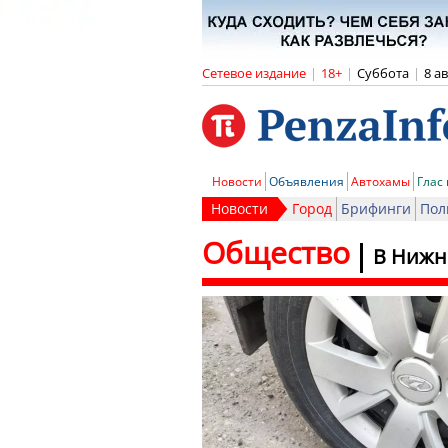
Сетевое издание
|
18+
|
Суббота
|
8 а
Новости
Объявления
Автохамы
Глас
Новости
Город
Брифинги
Пол
Общество
В Нижн