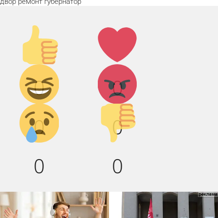
двор
ремонт
губернатор
Палец
Лайк!
вверх!
Дикий
Агрессия!
0
0
смех!
Грусть :(
Палец
0
0
вниз!
0
0