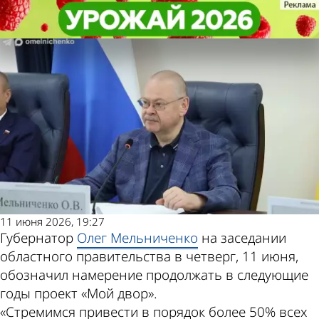
Общество
Общество
Губернатор обозначил намерение
Губернатор обозначил намерение
продолжать проект «Мой двор»
продолжать проект «Мой двор»
Другие новости
Погода и курсы
по теме
валют в Пензе
11 июня 2026, 19:27
Губернатор
Олег Мельниченко
на заседании
областного правительства в четверг, 11 июня,
обозначил намерение продолжать в следующие
годы проект «Мой двор».
«Стремимся привести в порядок более 50% всех