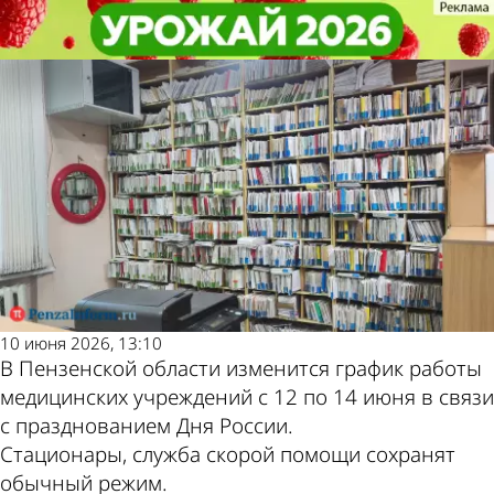
Общество
Общество
Опубликован график работы
Опубликован график работы
медучреждений с 12 по 14 июня
медучреждений с 12 по 14 июня
Другие новости
Погода и курсы
по теме
валют в Пензе
10 июня 2026, 13:10
В Пензенской области изменится график работы
медицинских учреждений с 12 по 14 июня в связи
с празднованием Дня России.
Стационары, служба скорой помощи сохранят
обычный режим.