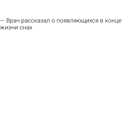
Врач рассказал о появляющихся в конце
жизни снах
4 августа 2026 13:00
В стране и мире
Врач оценила вероятность появления
смертельно опасного вируса из США в России
3 августа 2026 16:24
В стране и мире
В иссинском селе спустя 4 года удалось
закрыть вакансию фельдшера
3 августа 2026 12:13
Общество