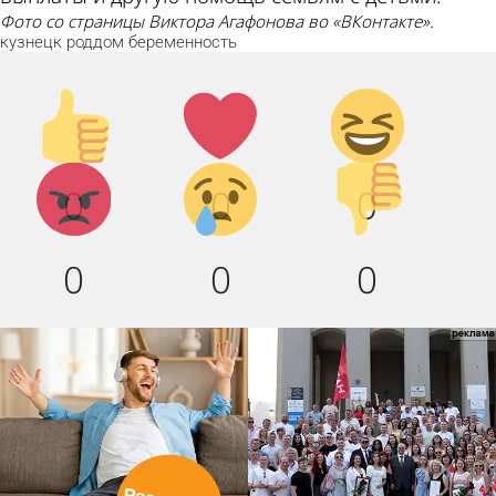
Фото со страницы Виктора Агафонова во «ВКонтакте».
кузнецк
роддом
беременность
Палец
Лайк!
Дикий
вверх!
смех!
Агрессия!
Грусть
Палец
0
0
0
:(
вниз!
0
0
0