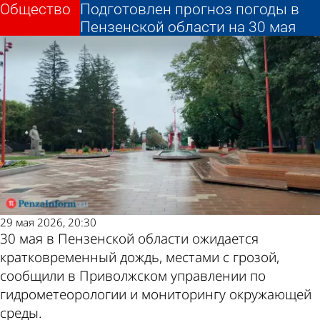
Общество
Общество
Подготовлен прогноз погоды в
Подготовлен прогноз погоды в
Другие новости по
Погода и курсы
Пензенской области на 30 мая
Пензенской области на 30 мая
теме
валют в Пензе
29 мая 2026, 20:30
30 мая в Пензенской области ожидается
кратковременный дождь, местами с грозой,
сообщили в Приволжском управлении по
гидрометеорологии и мониторингу окружающей
среды.