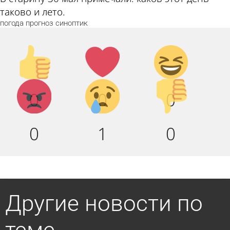
таково и лето.
погода
прогноз
синоптик
Палец
Лайк!
Дикий
вверх!
смех!
Агрессия!
Грусть
Палец
0
0
0
:(
вниз!
0
1
0
Другие новости по