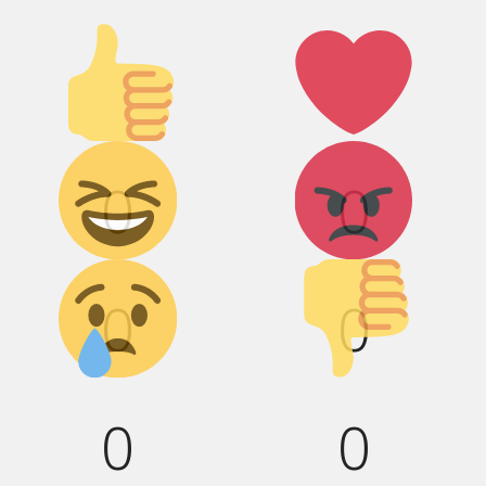
Палец
Лайк!
вверх!
Дикий смех!
Агрессия!
0
0
Грусть :(
Палец вниз!
0
0
0
0