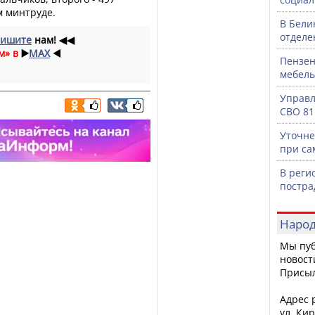
м минтруде.
В Бели
отделе
ишите
нам!
◀◀
м» в
▶️
MAX
◀️
Пензен
мебель
Управл
СВО 81
Уточне
при са
В реги
постра
Народ
Мы пуб
новост
Присы
Адрес р
ул. Кир