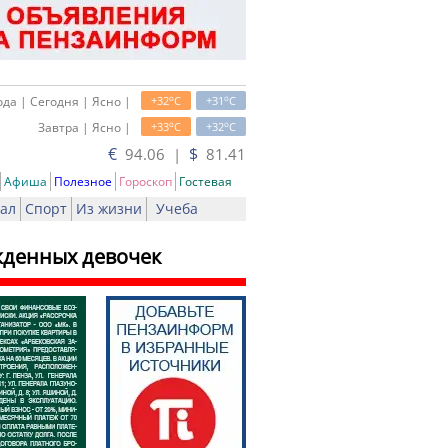
o
o
да | Сегодня | Ясно |
+32
C
+31
C
o
o
Завтра | Ясно |
+33
C
+32
C
€
$
94.06 |
81.41
Афиша
Полезное
Гороскоп
Гостевая
ал
Спорт
Из жизни
Учеба
жденных девочек
ь