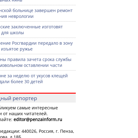
нской больнице завершен ремонт
ния неврологии
ские заключенные изготовят
 для школы
ение Росгвардии передало в зону
 изъятое ружье
ны правила зачета срока службы
мовольном оставлении части
оне за неделю от укусов клещей
дали более 30 детей
ный репортер
ликуем самые интересные
и от наших читателей.
лайте:
editor
@penzainform.ru
едакции: 440026, Россия, г. Пенза,
ова, д.18Б.