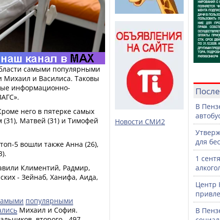
 области самыми популярными
 Михаил и Василиса. Таковы
нные информационно-
После
ЗАГС».
В Пенз
роме него в пятерке самых
автобу
 (31), Матвей (31) и Тимофей
Новости СМИ2
Утверж
для бе
топ-5 вошли также Анна (26),
).
1 сент
авили Климентий, Радмир,
алкого
ких - Зейнаб, Ханифа, Аида,
Центр 
привле
самыми
популярными
ались
Михаил и София.
В Пенз
льчиков, второго - 497
социал