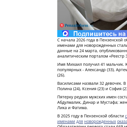
С начала 2026 года в Пензенской
именами для новорожденных стали
данные на 24 марта, опубликова
аналитическим порталом «Реестр 
Имя Михаил получил 41 мальчик. К
популярных - Александр (33), Артем
(26).
Василисами назвали 32 девочек. В 
Полина (24), Ксения (23) и София (23
Пятерку редких мужских имен сост
Абдулмалик, Динар и Мустафа; женс
Лика и Фатима.
В 2025 году в Пензенской области
именами
для
новорожденных
оказ
Обладателями первого стали 669 ма