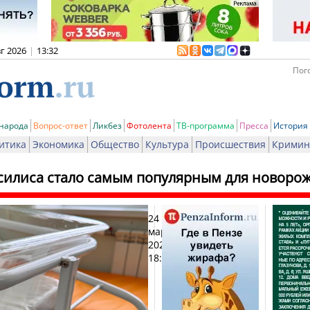
вг 2026
|
13:32
Пого
 народа
Вопрос-ответ
Ликбез
Фотолента
ТВ-программа
Пресса
История
итика
Экономика
Общество
Культура
Происшествия
Кримин
силиса стало самым популярным для новоро
24
Печат
марта
2026,
18:34