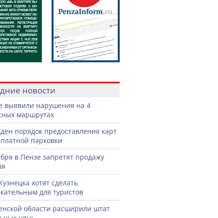
дние новости
е выявили нарушения на 4
сных маршрутах
ден порядок предоставления карт
сплатной парковки
ября в Пензе запретят продажу
ля
Кузнецка хотят сделать
кательным для туристов
енской области расширили штат
ьных нянь