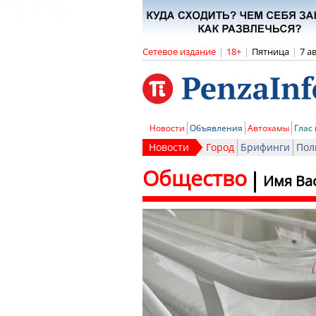
Сетевое издание
|
18+
|
Пятница
|
7 а
Новости
Объявления
Автохамы
Глас
Новости
Город
Брифинги
Пол
Общество
Имя Ва