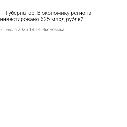
Губернатор: В экономику региона
инвестировано 625 млрд рублей
31 июля 2026 18:14
Экономика
В части Колышлейского, Кузнецкого и
Неверкинского районов отключат газ
28 июля 2026 18:01
Общество
Губернатор рассказал о благоустройстве
общественных пространств в регионе
28 июля 2026 14:11
Общество