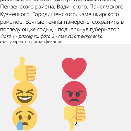
Пензенского района, Вадинского, Пачелмского,
Кузнецкого, Городищенского, Камешкирского
районов. Взятые темпы намерены сохранить в
последующие годы», - подчеркнул губернатор.
Фото 1 - pnzreg.ru, фото 2 - max.ru/omelnichenko.
газ
губернатор
догазификация
Палец
Лайк!
вверх!
Дикий
Агрессия!
0
0
смех!
Грусть :(
Палец
0
0
вниз!