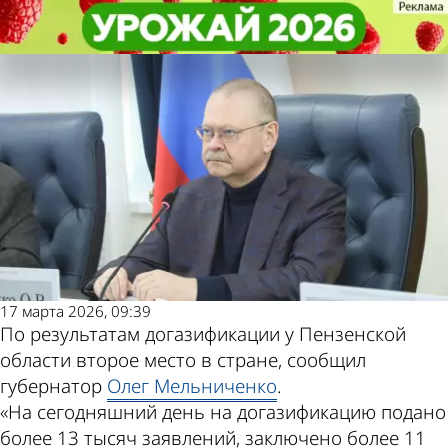
Общество
Общество
Губернатор рассказал о темпах
Губернатор рассказал о темпах
догазификации в регионе
догазификации в регионе
Другие новости
Погода и курсы
по теме
валют в Пензе
17 марта 2026, 09:39
По результатам догазификации у Пензенской
области второе место в стране, сообщил
губернатор
Олег Мельниченко
.
«На сегодняшний день на догазификацию подано
более 13 тысяч заявлений, заключено более 11