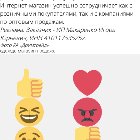
Интернет-магазин успешно сотрудничает как с
розничными покупателями, так и с компаниями
по оптовым продажам.
Реклама. Заказчик - ИП Макаренко Игорь
Юрьевич, ИНН 410117535252.
Фото РА «Дримтрейд».
одежда
магазин
продажа
Палец
Лайк!
вверх!
Дикий
Агрессия!
1
0
смех!
Грусть :(
Палец
вниз!