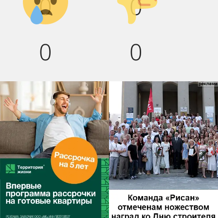
0
0
0
0