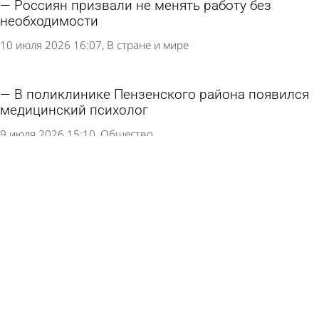
Россиян призвали не менять работу без
необходимости
10 июля 2026 16:07
В стране и мире
В поликлинике Пензенского района появился
медицинский психолог
9 июля 2026 15:10
Общество
Еще одну важную российскую отрасль
затронули сокращения
7 июля 2026 12:24
В стране и мире
Россиянам отсоветовали искать новую работу
4 июля 2026 09:10
В стране и мире