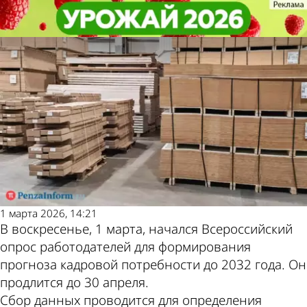
Общество
Общество
Пензенские работодатели могут
Пензенские работодатели могут
Другие новости по
Погода и курсы
заявить о потребностях в кадрах
заявить о потребностях в кадрах
теме
валют в Пензе
1 марта 2026, 14:21
В воскресенье, 1 марта, начался Всероссийский
опрос работодателей для формирования
прогноза кадровой потребности до 2032 года. Он
продлится до 30 апреля.
Сбор данных проводится для определения