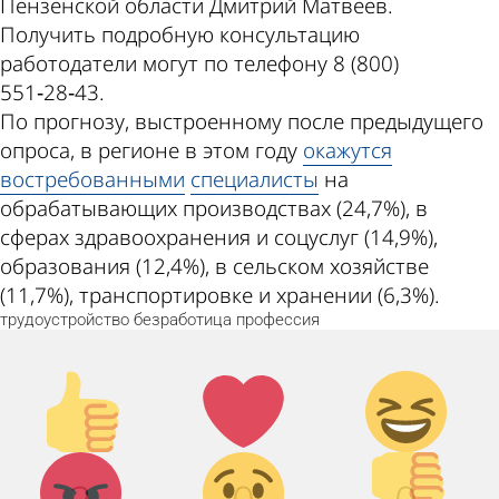
Пензенской области Дмитрий Матвеев.
Получить подробную консультацию
работодатели могут по телефону 8 (800)
551‑28‑43.
По прогнозу, выстроенному после предыдущего
опроса, в регионе в этом году
окажутся
востребованными
специалисты
на
обрабатывающих производствах (24,7%), в
сферах здравоохранения и соцуслуг (14,9%),
образования (12,4%), в сельском хозяйстве
(11,7%), транспортировке и хранении (6,3%).
трудоустройство
безработица
профессия
Палец
Лайк!
Дикий
вверх!
смех!
Агрессия!
Грусть :
Палец
(
вниз!