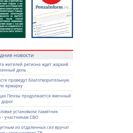
дние новости
ста жителей региона ждет жаркий
ренный день
сте проведут благотворительную
ую ярмарку
цах Пензы продолжается ямочный
 дорог
словке установили памятник
 - участникам СВО
етным из отдаленных сел вручат
кты спутникового ТВ