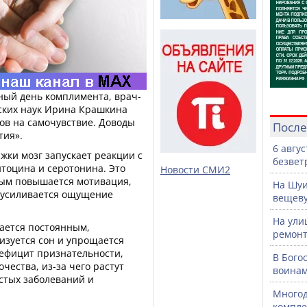
рный день комплимента, врач-
ских наук Ирина Крашкина
ов на самочувствие. Доводы
После
тия».
6 авгу
ки мозг запускает реакции с
безвет
тоцина и серотонина. Это
Новости СМИ2
рым повышается мотивация,
На Шуи
 усиливается ощущение
вещев
На ули
вается постоянным,
ремонт
изуется сон и упрощается
ефицит признательности,
В Бого
чества, из-за чего растут
воинам
стых заболеваний и
Многод
компле