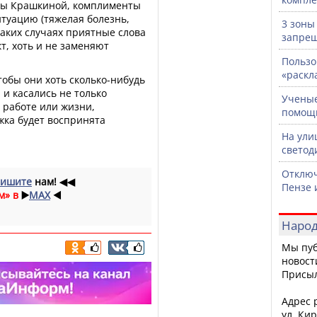
ны Крашкиной, комплименты
туацию (тяжелая болезнь,
3 зоны
 таких случаях приятные слова
запрещ
т, хоть и не заменяют
Пользо
«раскл
тобы они хоть сколько-нибудь
 и касались не только
Ученые
 работе или жизни,
помощ
жка будет воспринята
На ули
светод
Отключ
ишите
нам!
◀◀
Пензе 
м» в
▶️
MAX
◀️
Народ
Мы пуб
новост
Присы
Адрес р
ул. Кир