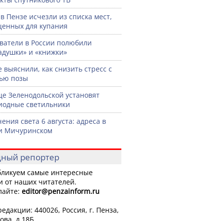
 в Пензе исчезли из списка мест,
енных для купания
ватели в России полюбили
адушки» и «книжки»
 выяснили, как снизить стресс с
ью позы
це Зеленодольской установят
иодные светильники
ения света 6 августа: адреса в
и Мичуринском
ный репортер
ликуем самые интересные
и от наших читателей.
лайте:
editor
@penzainform.ru
едакции: 440026, Россия, г. Пенза,
ова, д.18Б.