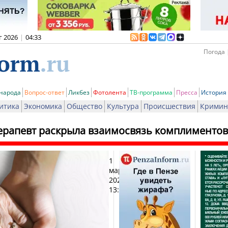
г 2026
|
04:33
Погода 
 народа
Вопрос-ответ
Ликбез
Фотолента
ТВ-программа
Пресса
История
итика
Экономика
Общество
Культура
Происшествия
Кримин
ерапевт раскрыла взаимосвязь комплиментов
1
Печат
марта
2026,
13:21