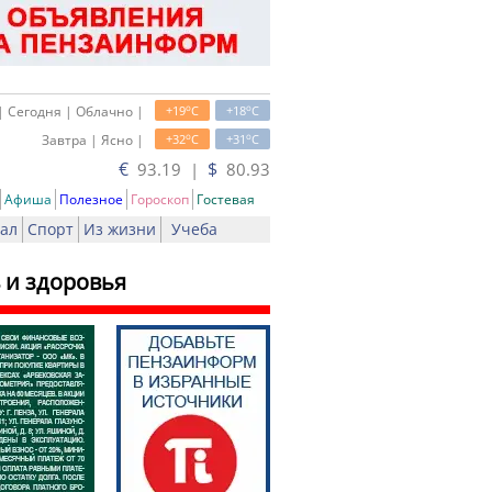
o
o
| Сегодня | Облачно |
+19
C
+18
C
o
o
Завтра | Ясно |
+32
C
+31
C
€
$
93.19 |
80.93
Афиша
Полезное
Гороскоп
Гостевая
ал
Спорт
Из жизни
Учеба
 и здоровья
ь