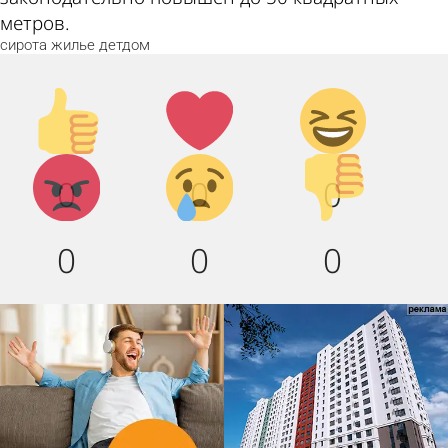
метров.
сирота
жилье
детдом
Палец
Лайк!
Дикий
вверх!
смех!
Агрессия!
Грусть
Палец
0
0
0
:(
вниз!
0
0
0