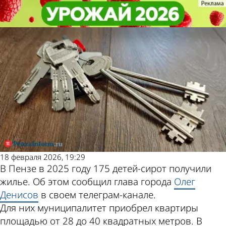
Общество
Общество
В Пензе обеспечили жильем 175
В Пензе обеспечили жильем 175
Другие новости по
Погода и курсы
детей-сирот
детей-сирот
теме
валют в Пензе
18 февраля 2026, 19:29
В Пензе в 2025 году 175 детей-сирот получили
жилье. Об этом сообщил глава города
Олег
Денисов
в своем телеграм-канале.
Для них муниципалитет приобрел квартиры
площадью от 28 до 40 квадратных метров. В