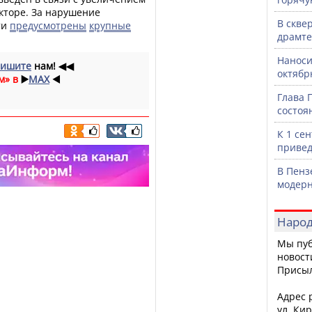
кторе. За нарушение
В скве
ти
предусмотрены
крупные
драмте
Наноси
ишите
нам!
◀◀
октяб
м» в
▶️
MAX
◀️
Глава 
состоя
К 1 се
привед
В Пенз
модерн
Народ
Мы пуб
новост
Присы
Адрес р
ул. Кир