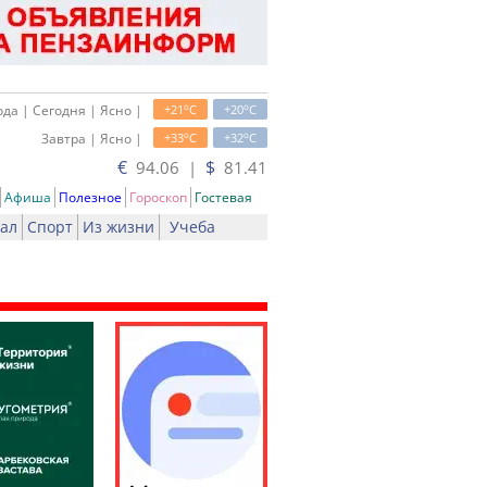
o
o
да | Сегодня | Ясно |
+21
C
+20
C
o
o
Завтра | Ясно |
+33
C
+32
C
€
$
94.06 |
81.41
Афиша
Полезное
Гороскоп
Гостевая
ал
Спорт
Из жизни
Учеба
ать