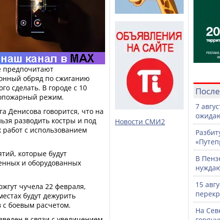
ые предпочитают
ионный обряд по сжиганию
го сделать. В городе с 10
После
вопожарный режим.
7 авгу
а Денисова говорится, что на
ожидаю
ьзя разводить костры и под
Новости СМИ2
 работ с использованием
Разбит
«Путеп
тий, которые будут
В Пенз
енных и оборудованных
нужда
15 авг
ожгут чучела 22 февраля,
перекр
 местах будут дежурить
 с боевым расчетом.
На Сев
веден в связи с увеличением
горячу