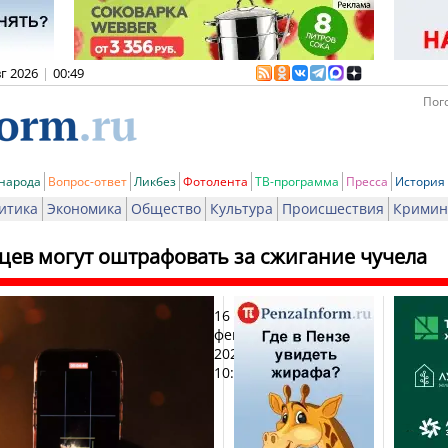
вг 2026
|
00:49
Пого
 народа
Вопрос-ответ
Ликбез
Фотолента
ТВ-программа
Пресса
История
итика
Экономика
Общество
Культура
Происшествия
Кримин
цев могут оштрафовать за сжигание чучела
16
Печ
февраля
2026,
10:22