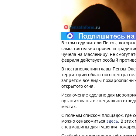
В этом году жители Пензы, котор
самостоятельно провести традиц
чучела на Масленицу, не смогут это
февраля действует особый проти
В постановлении главы Пензы Олег
территории областного центра нел
запретом все виды пожароопасных
открытого огня.
Исключение сделано для мероприя
организованы в специально отвед
местах.
С полным списком площадок, где с
можно ознакомиться
здесь
. В этих
спецмашины для тушения пожаров
Особый противопожарный режим в