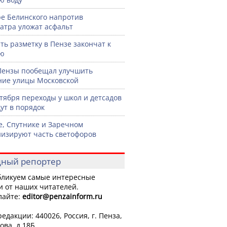
ре Белинского напротив
атра уложат асфальт
ть разметку в Пензе закончат к
рю
Пензы пообещал улучшить
ние улицы Московской
нтября переходы у школ и детсадов
ут в порядок
е, Спутнике и Заречном
изируют часть светофоров
ный репортер
ликуем самые интересные
и от наших читателей.
лайте:
editor
@penzainform.ru
едакции: 440026, Россия, г. Пенза,
ова, д.18Б.