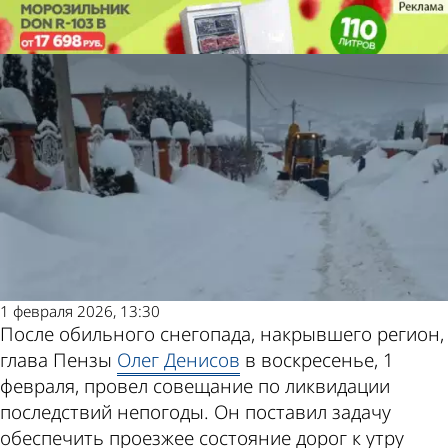
Общество
Общество
В мэрии планируют расчистить
В мэрии планируют расчистить
улицы Пензы до понедельника
улицы Пензы до понедельника
Другие
Погода и
новости по
курсы
теме
валют в
1 февраля 2026, 13:30
Пензе
После обильного снегопада, накрывшего регион,
глава Пензы
Олег Денисов
в воскресенье, 1
февраля, провел совещание по ликвидации
последствий непогоды. Он поставил задачу
обеспечить проезжее состояние дорог к утру