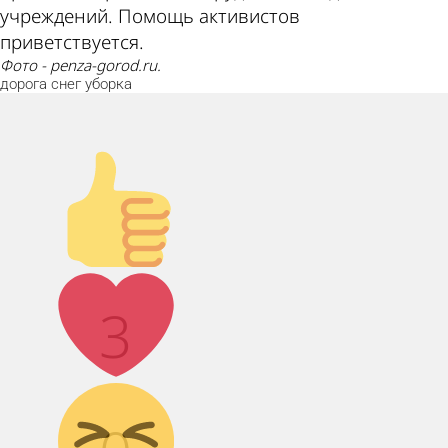
учреждений. Помощь активистов
приветствуется.
Фото - penza-gorod.ru.
дорога
снег
уборка
Палец
вверх!
Лайк!
3
Дикий смех!