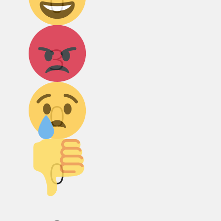
0
Агрессия!
3
Грусть :(
0
Палец вниз!
0