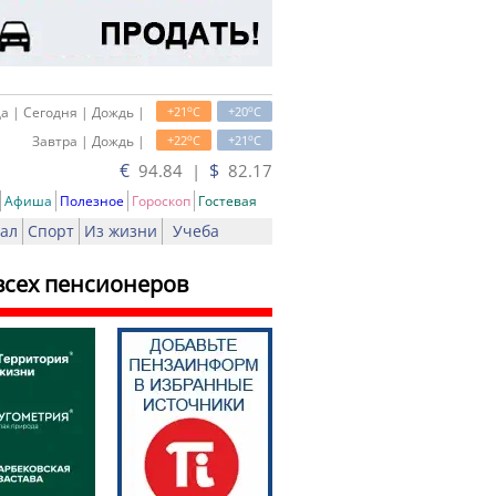
o
o
а | Сегодня | Дождь |
+21
C
+20
C
o
o
Завтра | Дождь |
+22
C
+21
C
€
$
94.84 |
82.17
Афиша
Полезное
Гороскоп
Гостевая
ал
Спорт
Из жизни
Учеба
всех пенсионеров
ть