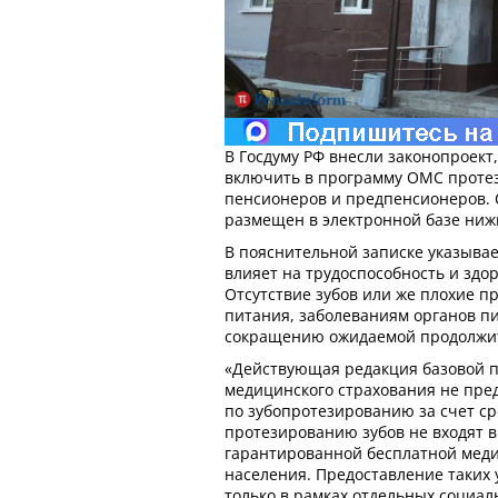
В Госдуму РФ внесли законопроект,
включить в программу ОМС протез
пенсионеров и предпенсионеров.
размещен в электронной базе ниж
В пояснительной записке указывае
влияет на трудоспособность и здо
Отсутствие зубов или же плохие п
питания, заболеваниям органов п
сокращению ожидаемой продолжит
«Действующая редакция базовой 
медицинского страхования не пред
по зубопротезированию за счет ср
протезированию зубов не входят 
гарантированной бесплатной мед
населения. Предоставление таких 
только в рамках отдельных социа