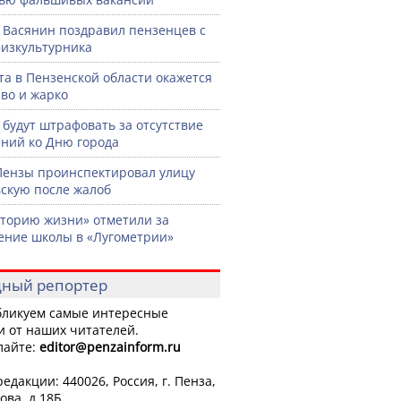
 Васянин поздравил пензенцев с
изкультурника
ста в Пензенской области окажется
во и жарко
 будут штрафовать за отсутствие
ний ко Дню города
Пензы проинспектировал улицу
скую после жалоб
торию жизни» отметили за
ение школы в «Лугометрии»
ный репортер
ликуем самые интересные
и от наших читателей.
лайте:
editor
@penzainform.ru
едакции: 440026, Россия, г. Пенза,
ова, д.18Б.