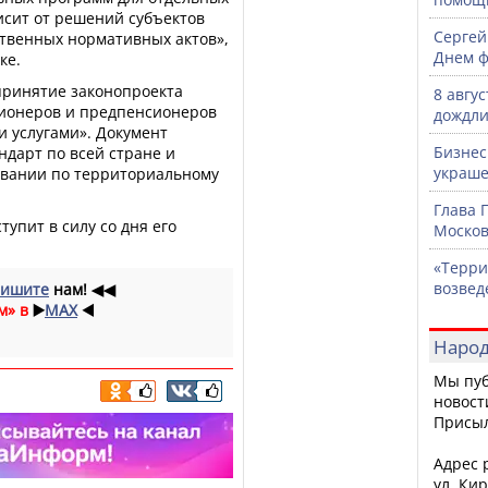
исит от решений субъектов
Сергей
твенных нормативных актов»,
Днем ф
ке.
принятие законопроекта
8 авгу
сионеров и предпенсионеров
дождли
 услугами». Документ
Бизнес
дарт по всей стране и
украше
овании по территориальному
Глава 
тупит в силу со дня его
Москов
«Терри
возвед
ишите
нам!
◀◀
м» в
▶️
MAX
◀️
Народ
Мы пуб
новост
Присы
Адрес р
ул. Кир