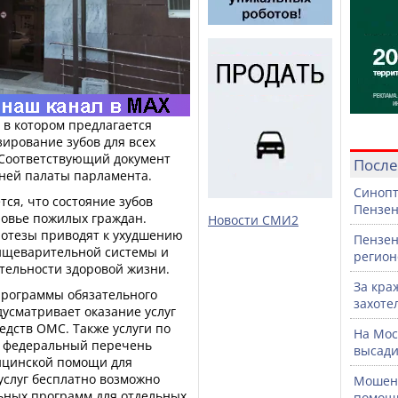
 в котором предлагается
ирование зубов для всех
 Соответствующий документ
После
ней палаты парламента.
Синопт
тся, что состояние зубов
Пензен
ровье пожилых граждан.
Новости СМИ2
ротезы приводят к ухудшению
Пензен
ищеварительной системы и
регион
ельности здоровой жизни.
За кра
программы обязательного
захоте
усматривает оказание услуг
едств ОМС. Также услуги по
На Мос
в федеральный перечень
высади
ицинской помощи для
услуг бесплатно возможно
Мошенн
льных программ для отдельных
помощ