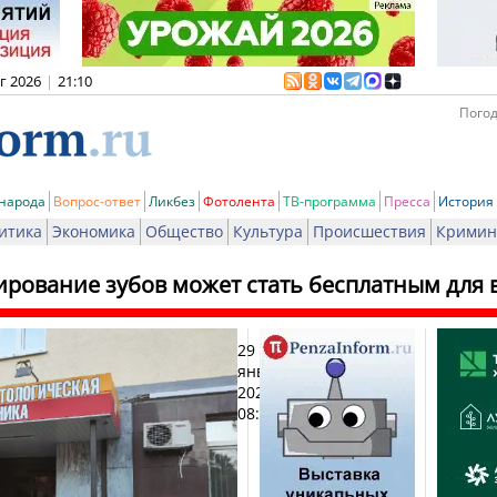
вг 2026
|
21:10
Погод
 народа
Вопрос-ответ
Ликбез
Фотолента
ТВ-программа
Пресса
История
итика
Экономика
Общество
Культура
Происшествия
Кримин
ирование зубов может стать бесплатным для 
29
Печа
января
2026,
08:42