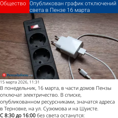
Общество
Общество
Опубликован график отключений
Опубликован график отключений
Другие новости по
Погода и курсы
света в Пензе 16 марта
света в Пензе 16 марта
теме
валют в Пензе
15 марта 2026, 11:31
В понедельник, 16 марта, в части домов Пензы
отключат электричество. В списке,
опубликованном ресурсниками, значатся адреса
в Терновке, на ул. Сузюмова и на Шуисте.
С 8:30 до 16:00
без света останутся: