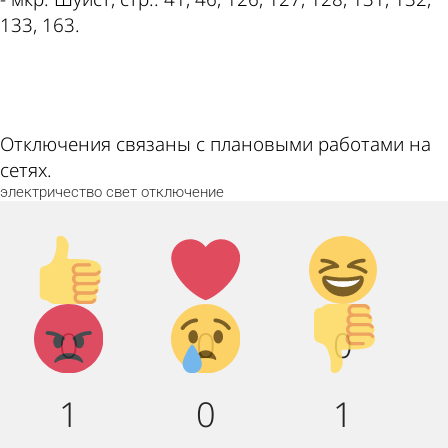
133, 163.
ad
Отключения связаны с плановыми работами на
сетях.
электричество
свет
отключение
Палец
Лайк!
Дикий
вверх!
смех!
Агрессия!
Грусть :
Палец
0
0
0
(
вниз!
1
0
1