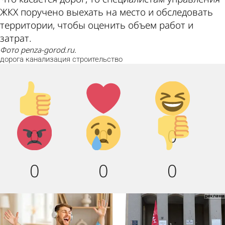
ЖКХ поручено выехать на место и обследовать
территории, чтобы оценить объем работ и
затрат.
Фото penza-gorod.ru.
дорога
канализация
строительство
Палец
Лайк!
Дикий
вверх!
смех!
Агрессия!
Грусть :
Палец
0
0
0
(
вниз!
0
0
0