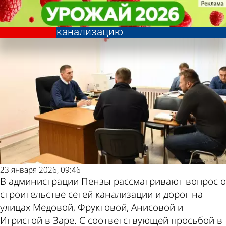
Общество
Общество
Жители Зари попросили
Жители Зари попросили
Другие новости по
Погода и курсы
построить новые дороги и
построить новые дороги и
канализацию
канализацию
теме
валют в Пензе
23 января 2026, 09:46
В администрации Пензы рассматривают вопрос о
строительстве сетей канализации и дорог на
улицах Медовой, Фруктовой, Анисовой и
Игристой в Заре. С соответствующей просьбой в