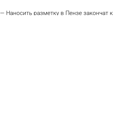
Наносить разметку в Пензе закончат к
октябрю
6 августа 2026 16:02
Общество
К 1 сентября переходы у школ и детсадов
приведут в порядок
6 августа 2026 15:01
Общество
На улицах Пензы продолжается ямочный
ремонт дорог
5 августа 2026 18:29
Общество
Под Пензой ремонтируют 3 участка дороги на
Кондоль