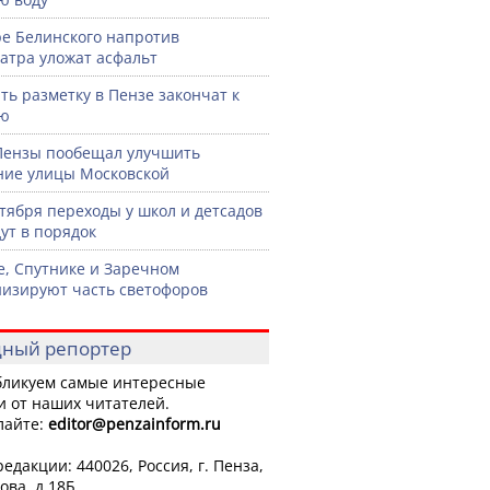
ре Белинского напротив
атра уложат асфальт
ть разметку в Пензе закончат к
рю
Пензы пообещал улучшить
ние улицы Московской
нтября переходы у школ и детсадов
ут в порядок
е, Спутнике и Заречном
изируют часть светофоров
ный репортер
ликуем самые интересные
и от наших читателей.
лайте:
editor
@penzainform.ru
едакции: 440026, Россия, г. Пенза,
ова, д.18Б.