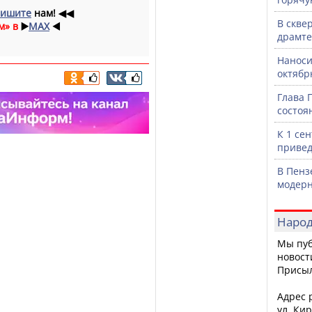
ишите
нам!
◀◀
В скве
м» в
▶️
MAX
◀️
драмте
Наноси
октяб
Глава 
состоя
К 1 се
привед
В Пенз
модерн
Народ
Мы пуб
новост
Присы
Адрес р
ул. Кир