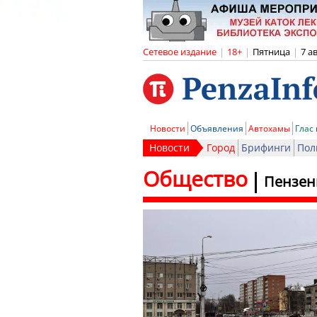
Сетевое издание
|
18+
|
Пятница
|
7 а
Новости
Объявления
Автохамы
Глас
Новости
Город
Брифинги
Пол
Общество
Пензен