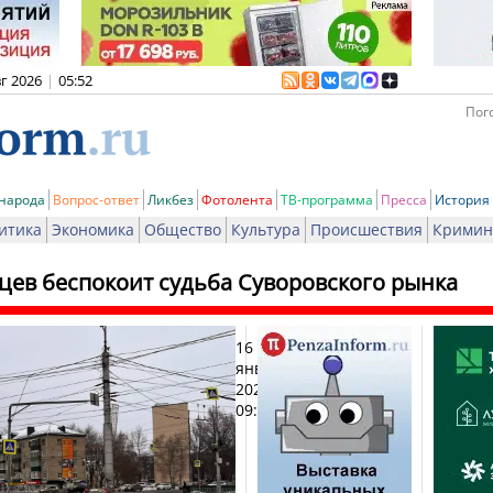
вг 2026
|
05:52
Пого
 народа
Вопрос-ответ
Ликбез
Фотолента
ТВ-программа
Пресса
История
итика
Экономика
Общество
Культура
Происшествия
Кримин
цев беспокоит судьба Суворовского рынка
16
Печа
января
2026,
09:43