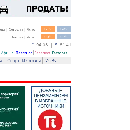
o
o
да | Сегодня | Ясно |
+21
C
+20
C
o
o
Завтра | Ясно |
+33
C
+32
C
€
$
94.06 |
81.41
Афиша
Полезное
Гороскоп
Гостевая
ал
Спорт
Из жизни
Учеба
ть