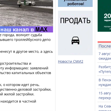
 города, волнует судьба
бывшего троллейбусного депо
После
несут в другое место, а здесь
7 авгу
ожидаю
Новости СМИ2
достроительства и
Разбит
эту информацию: заявлений
«Путеп
льство капитальных объектов
В Пенз
, о котором идет речь,
нужда
щественно-деловой застройки,
15 авг
ой жилой застройки.
перекр
 находится в частной
На Сев
горячу