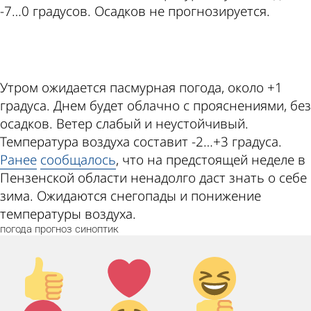
-7…0 градусов. Осадков не прогнозируется.
ad
Утром ожидается пасмурная погода, около +1
градуса. Днем будет облачно с прояснениями, без
осадков. Ветер слабый и неустойчивый.
Температура воздуха составит -2…+3 градуса.
Ранее
сообщалось
, что на предстоящей неделе в
Пензенской области ненадолго даст знать о себе
зима. Ожидаются снегопады и понижение
температуры воздуха.
погода
прогноз
синоптик
Палец
Лайк!
Дикий
вверх!
смех!
Агрессия!
Грусть
Палец