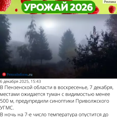
Общество
Общество
7 декабря в Пензенской области
7 декабря в Пензенской области
Другие новости по
Погода и курсы валют
ожидается туман
ожидается туман
теме
в Пензе
6 декабря 2025, 15:43
В Пензенской области в воскресенье, 7 декабря,
местами ожидается туман с видимостью менее
500 м, предупредили синоптики Приволжского
УГМС.
В ночь на 7-е число температура опустится до