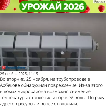
Общество
Общество
Часть микрорайона Арбеково
Часть микрорайона Арбеково
Другие новости по
Погода и курсы
осталась без отопления и ГВС
осталась без отопления и ГВС
теме
валют в Пензе
25 ноября 2025, 11:15
Во вторник, 25 ноября, на трубопроводе в
Арбекове обнаружили повреждение. Из-за этого
в домах микрорайона возможно снижение
температуры отопления и горячей воды. По ряду
адресов ресурсы и вовсе отключили.