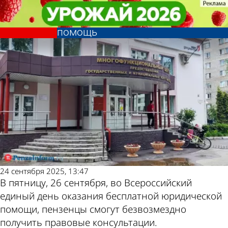
Общество
Общество
26 сентября пензенцам окажут
26 сентября пензенцам окажут
Другие новости по
Погода и курсы валют
бесплатную юридическую
бесплатную юридическую
помощь
помощь
теме
в Пензе
24 сентября 2025, 13:47
В пятницу, 26 сентября, во Всероссийский
единый день оказания бесплатной юридической
помощи, пензенцы смогут безвозмездно
получить правовые консультации.