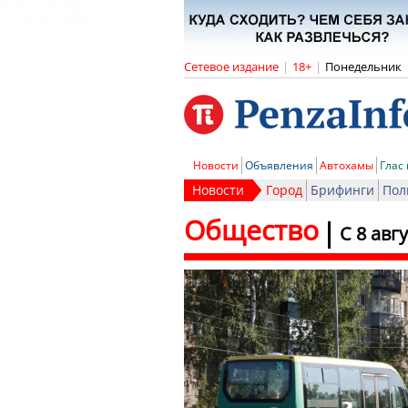
Сетевое издание
|
18+
|
Понедельник
Новости
Объявления
Автохамы
Глас
Новости
Город
Брифинги
Пол
Общество
С 8 авг