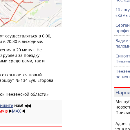
10 авг
«Камыш
Сергей
профе
т осуществляться в 6:00,
Вадим 
и в 20:30 в выходные.
паломн
ения в 20 минут. Не
0 рублей за поездку.
Синопт
ыми средствами, так и
Пензен
Пензен
та открывается новый
регион
шрут № 134 «ул. Егорова -
Народ
зок Пензенской области»
Мы пуб
ишите
нам!
◀◀
новост
м» в
▶️
MAX
◀️
Присы
Адрес р
ул. Кир