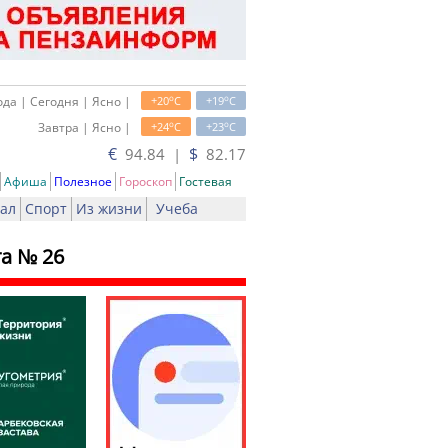
o
o
да | Сегодня | Ясно |
+20
C
+19
C
o
o
Завтра | Ясно |
+24
C
+23
C
€
$
94.84 |
82.17
Афиша
Полезное
Гороскоп
Гостевая
ал
Спорт
Из жизни
Учеба
а № 26
ать