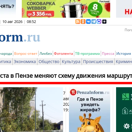
|
10 авг 2026
|
08:52
Пого
 народа
Вопрос-ответ
Ликбез
Фотолента
ТВ-программа
Пресса
История
итика
Экономика
Общество
Культура
Происшествия
Кримин
уста в Пензе меняют схему движения маршрут
7
Печ
августа
2025,
19:03