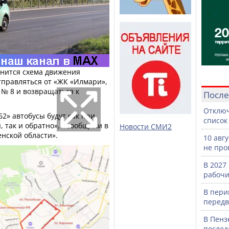
менится схема движения
тправляться от «ЖК «Илмари»,
 № 8 и возвращаться к
После
Отключ
2» автобусы будут как при
список
 так и обратно», - сообщили в
Новости СМИ2
нской области».
10 авг
не про
В 2027
рабочи
В пери
передв
В Пенз
послед