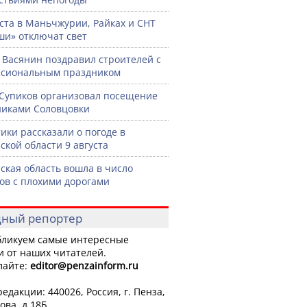
уста в Маньчжурии, Райках и СНТ
и» отключат свет
 Васянин поздравил строителей с
ссиональным праздником
Супиков организовал посещение
иками Соловцовки
ики рассказали о погоде в
ской области 9 августа
ская область вошла в число
ов с плохими дорогами
ный репортер
ликуем самые интересные
и от наших читателей.
лайте:
editor
@penzainform.ru
едакции: 440026, Россия, г. Пенза,
ова, д.18Б.