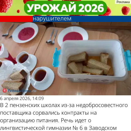
Общество
Общество
В Пензе 2 школы заключили
В Пензе 2 школы заключили
контракты на питание с
контракты на питание с
Другие новости
Погода и курсы
нарушителем
нарушителем
по теме
валют в Пензе
6 апреля 2026, 14:09
В 2 пензенских школах из-за недобросовестного
поставщика сорвались контракты на
организацию питания. Речь идет о
лингвистической гимназии № 6 в Заводском