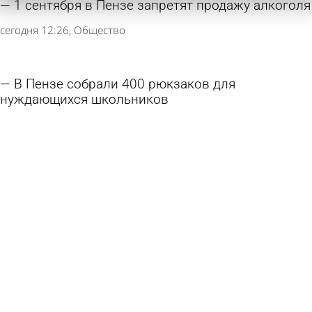
1 сентября в Пензе запретят продажу алкоголя
сегодня 12:26
Общество
В Пензе собрали 400 рюкзаков для
нуждающихся школьников
6 августа 2026 18:29
Общество
Стали известны номера школ, где введут
оценки за поведение
6 августа 2026 13:23
Учеба
Россиянам посоветовали отдавать детей в
кадетские классы по одной причине