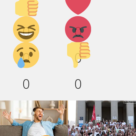
вверх!
Дикий
Агрессия!
0
0
смех!
Грусть :(
Палец
0
0
вниз!
0
0