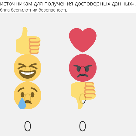
источникам для получения достоверных данных».
бпла
беспилотник
безопасность
Палец
Лайк!
вверх!
Дикий
Агрессия!
0
0
смех!
Грусть :(
Палец
0
0
вниз!
0
0