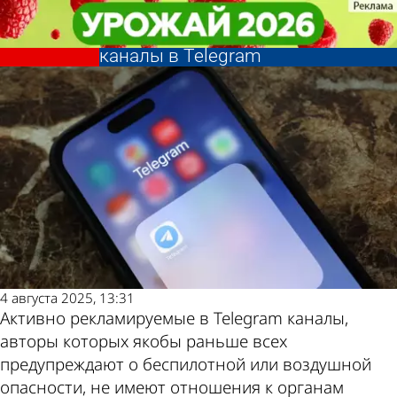
Общество
Общество
Пензенцы массово
Пензенцы массово
подписываются на сомнительные
подписываются на сомнительные
Другие
Погода и
каналы в Telegram
каналы в Telegram
новости по
курсы валют в
теме
Пензе
4 августа 2025, 13:31
Активно рекламируемые в Telegram каналы,
авторы которых якобы раньше всех
предупреждают о беспилотной или воздушной
опасности, не имеют отношения к органам