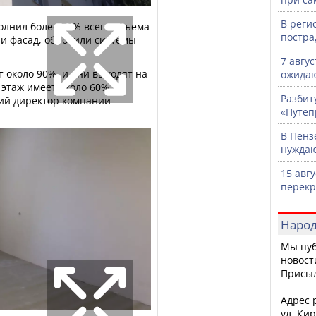
В реги
лнил более 70% всего объема
постра
ли фасад, обновили системы
7 авгу
т около 90%, и они выходят на
ожидаю
1 этаж имеет около 60%
Разбит
кий директор компании-
«Путеп
В Пенз
нужда
15 авг
перекр
Народ
Мы пуб
новост
Присы
Адрес р
ул. Кир