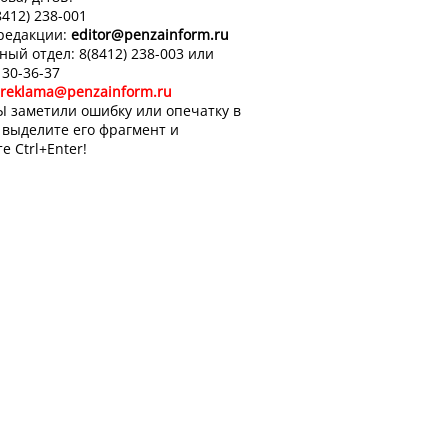
8412) 238-001
 редакции:
editor
@penzainform.ru
ный отдел: 8(8412) 238-003 или
 30-36-37
reklama@penzainform.ru
Ы заметили ошибку или опечатку в
, выделите его фрагмент и
е Ctrl+Enter!