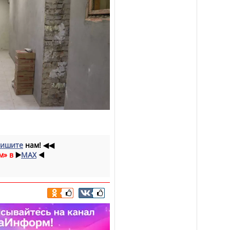
ишите
нам!
◀◀
м» в
▶️
MAX
◀️