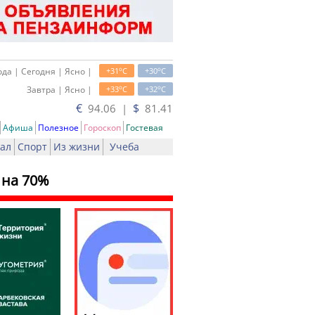
o
o
да | Сегодня | Ясно |
+31
C
+30
C
o
o
Завтра | Ясно |
+33
C
+32
C
€
$
94.06 |
81.41
Афиша
Полезное
Гороскоп
Гостевая
ал
Спорт
Из жизни
Учеба
 на 70%
ь