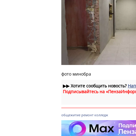
фото минобра
▶▶
Хотите сообщить новость?
Нап
Подписывайтесь на «ПензаИнфор
общежитие
ремонт
колледж