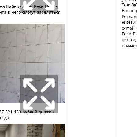
Тел: 8(
на Набережной Реки Пензы
E-mail
нта в него смогут заселиться
Реклам
8(8412)
e-mail:
Если В
тексте
нажмит
37 821 450 рублей должен
года.