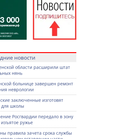
дние новости
енской области расширили штат
ьных нянь
нской больнице завершен ремонт
ния неврологии
ские заключенные изготовят
 для школы
ение Росгвардии передало в зону
 изъятое ружье
ны правила зачета срока службы
мовольном оставлении части