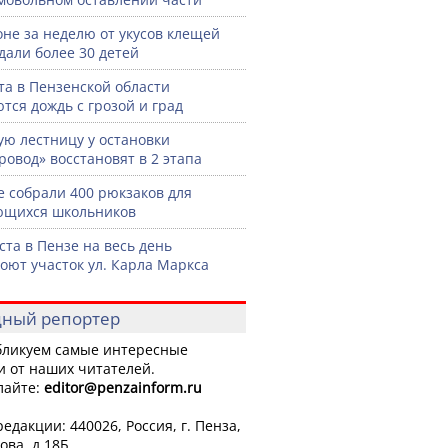
оне за неделю от укусов клещей
дали более 30 детей
ста в Пензенской области
тся дождь с грозой и град
ую лестницу у остановки
ровод» восстановят в 2 этапа
е собрали 400 рюкзаков для
ющихся школьников
уста в Пензе на весь день
оют участок ул. Карла Маркса
ный репортер
ликуем самые интересные
и от наших читателей.
лайте:
editor
@penzainform.ru
едакции: 440026, Россия, г. Пенза,
ова, д.18Б.