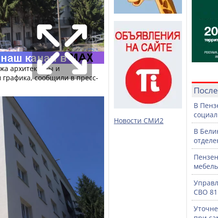
жа архитектуры и
 графика, сообщили в пресс-
После
В Пенз
социал
Новости СМИ2
В Бели
отделе
Пензен
мебель
Управл
СВО 81
Уточне
при са