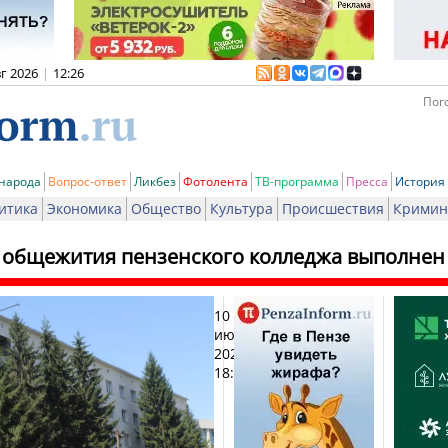
вг 2026
|
12:26
Пого
 народа
Вопрос-ответ
Ликбез
Фотолента
ТВ-программа
Пресса
История
итика
Экономика
Общество
Культура
Происшествия
Кримин
 общежития пензенского колледжа выполнен
10
Печат
июля
2025,
18:59