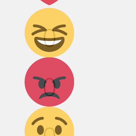
Дикий смех!
0
Агрессия!
0
Грусть :(
0