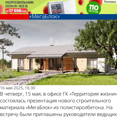
Общество
Общество
Строительным компаниям
Строительным компаниям
представили новый материал
представили новый материал
«МегаБлок»
«МегаБлок»
Другие
Погода
новости
и курсы
по теме
валют в
16 мая 2025, 16:30
В четверг, 15 мая, в офисе ГК «Территория жизни»
состоялась презентация нового строительного
материала «МегаБлок» из полистиролбетона. На
встречу были приглашены руководители ведущих