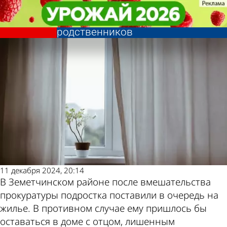
Общество
Общество
Земетчинскому подростку дали
Земетчинскому подростку дали
Другие новости по
Погода и курсы
шанс уехать от пьющих
шанс уехать от пьющих
родственников
родственников
теме
валют в Пензе
11 декабря 2024, 20:14
В Земетчинском районе после вмешательства
прокуратуры подростка поставили в очередь на
жилье. В противном случае ему пришлось бы
оставаться в доме с отцом, лишенным