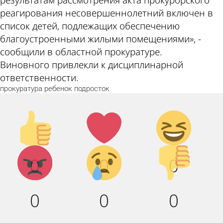
результатам рассмотрения акта прокурорского
реагирования несовершеннолетний включен в
список детей, подлежащих обеспечению
благоустроенными жилыми помещениями», -
сообщили в областной прокуратуре.
Виновного привлекли к дисциплинарной
ответственности.
прокуратура
ребенок
подросток
Палец
Лайк!
Дикий
вверх!
смех!
Агрессия!
Грусть :
Палец
0
0
0
(
вниз!
0
0
0