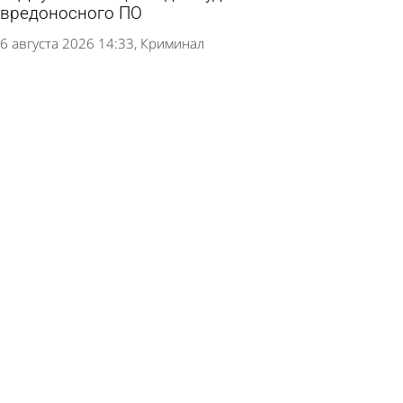
вредоносного ПО
6 августа 2026 14:33
Криминал
В Пензе 56-летнего водителя обвинили в
серьезном ДТП на проспекте Победы
6 августа 2026 12:07
Криминал
Пензенец предстанет перед судом за
реабилитацию нацизма в интернете
4 августа 2026 09:37
Криминал
Пензенца осудили за два банковских перевода
4 августа 2026 08:03
Криминал