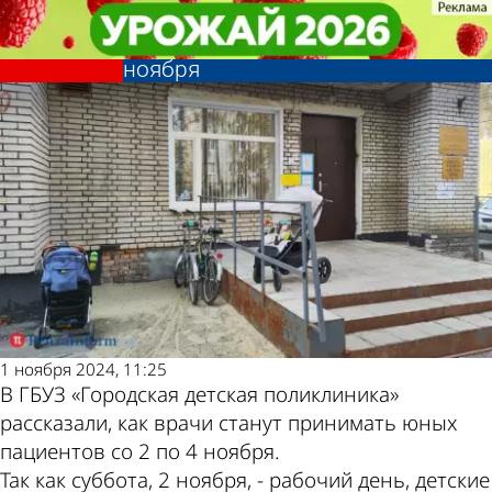
Общество
Общество
Обнародован график работы
Обнародован график работы
Другие новости по
Погода и курсы
детских поликлиник на 2, 3 и 4
детских поликлиник на 2, 3 и 4
ноября
ноября
теме
валют в Пензе
1 ноября 2024, 11:25
В ГБУЗ «Городская детская поликлиника»
рассказали, как врачи станут принимать юных
пациентов со 2 по 4 ноября.
Так как суббота, 2 ноября, - рабочий день, детские