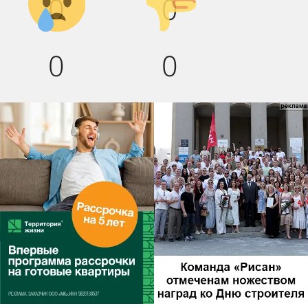
0
0
вниз!
0
0