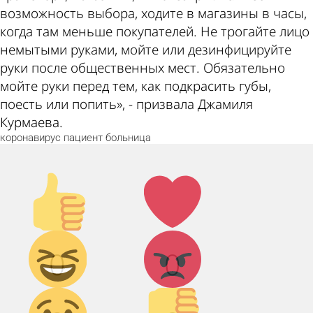
возможность выбора, ходите в магазины в часы,
когда там меньше покупателей. Не трогайте лицо
немытыми руками, мойте или дезинфицируйте
руки после общественных мест. Обязательно
мойте руки перед тем, как подкрасить губы,
поесть или попить», - призвала Джамиля
Курмаева.
коронавирус
пациент
больница
Палец
Лайк!
вверх!
Дикий
Агрессия!
0
0
смех!
Грусть :(
Палец