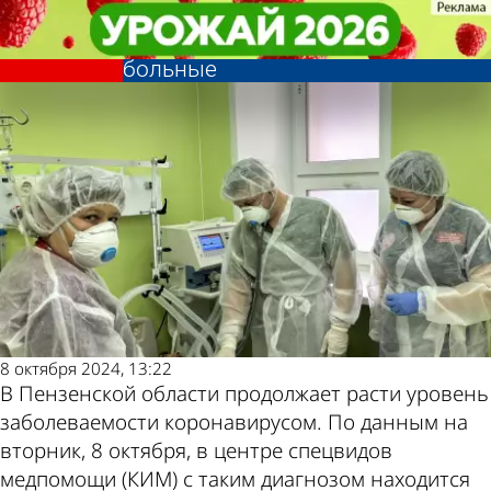
Общество
Общество
Коронавирус: в Пензенской
Коронавирус: в Пензенской
области появились тяжелые
области появились тяжелые
Другие новости
Погода и курсы
больные
больные
по теме
валют в Пензе
8 октября 2024, 13:22
В Пензенской области продолжает расти уровень
заболеваемости коронавирусом. По данным на
вторник, 8 октября, в центре спецвидов
медпомощи (КИМ) с таким диагнозом находится