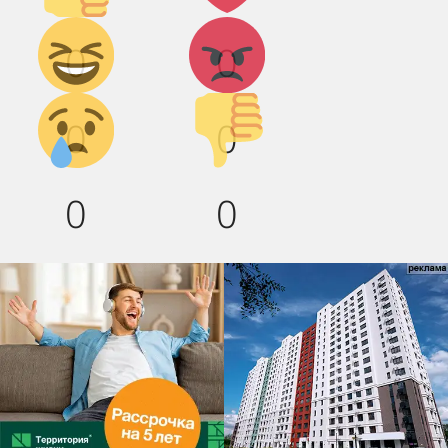
Дикий
Агрессия!
0
0
смех!
Грусть :(
Палец
0
0
вниз!
0
0