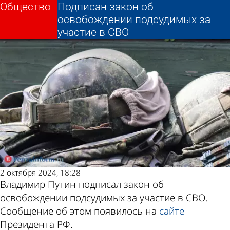
Общество
Общество
Подписан закон об
Подписан закон об
Другие новости
Погода и курсы
освобождении подсудимых за
освобождении подсудимых за
участие в СВО
участие в СВО
по теме
валют в Пензе
2 октября 2024, 18:28
Владимир Путин подписал закон об
освобождении подсудимых за участие в СВО.
Сообщение об этом появилось на
сайте
Президента РФ.